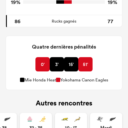
19%
19%
86
77
Rucks gagnés
Quatre dernières pénalités
0'
3'
15'
51'
Mie Honda Heat
Yokohama Canon Eagles
Autres rencontres
- 38
32 - 35
10 - 17
Mardi