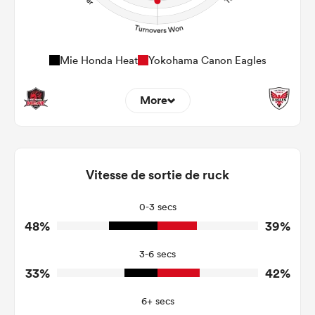
Mie Honda Heat
Yokohama Canon Eagles
More
3
0
Dominant Tackles
122
164
Vitesse de sortie de ruck
Tackles Made
26
21
Tackles Missed
0-3 secs
48%
39%
4
9
Turnovers Won
3-6 secs
1
3
Tackle Turnover
33%
42%
18
12
Tackle Offload Allowed
6+ secs