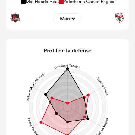
Mie Honda Heat
Yokohama Canon Eagles
More
11
12
22m Entries
2.36
2.33
Profil de la défense
22m Conversion
5
9
Line Breaks
120
108
Carries
23
28
Kicks
224
185
Post Contact Meters