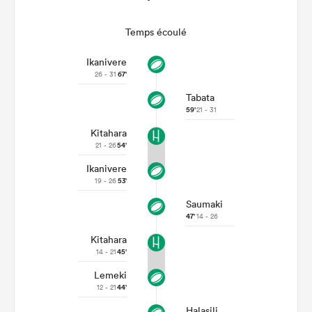
Temps écoulé
Ikanivere
26 - 31
67'
Tabata
59'
21 - 31
Kitahara
21 - 26
54'
Ikanivere
19 - 26
53'
Saumaki
47'
14 - 26
Kitahara
14 - 21
45'
Lemeki
12 - 21
44'
Halasili