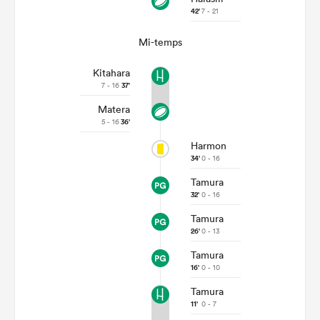
42'
7 - 21
Mi-temps
Kitahara
7 - 16
37'
Matera
5 - 16
36'
Harmon
34'
0 - 16
Tamura
32'
0 - 16
Tamura
26'
0 - 13
Tamura
16'
0 - 10
Tamura
11'
0 - 7