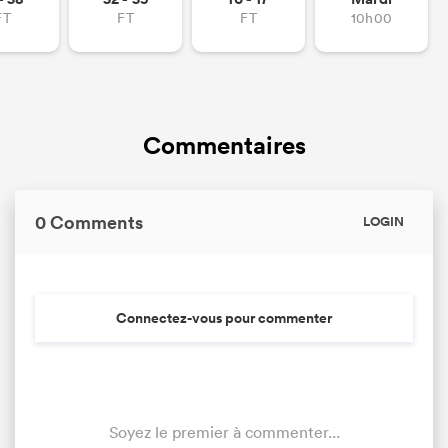
FT
FT
FT
10h00
Commentaires
0 Comments
LOGIN
Connectez-vous pour commenter
Soyez le premier à commenter...