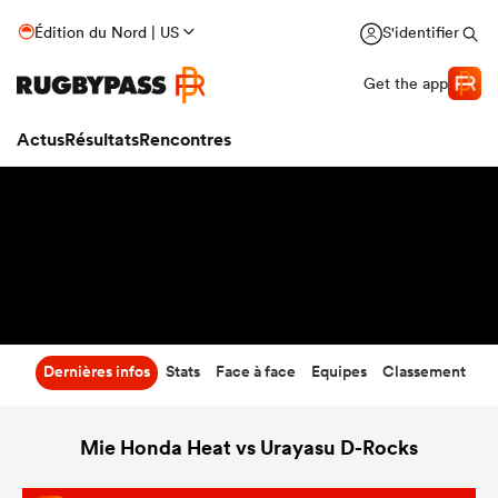
32
-
23
Édition du Nord | US
S'identifier
Temps écoulé
Get the app
Actus
Résultats
Rencontres
Dernières infos
Stats
Face à face
Equipes
Classement
Mie Honda Heat vs Urayasu D-Rocks