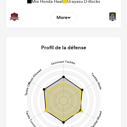
Mie Honda Heat
Urayasu D-Rocks
More
14
9
22m Entries
2.29
2.22
Profil de la défense
22m Conversion
7
3
Line Breaks
105
105
Carries
21
19
Kicks
344
276
Post Contact Meters