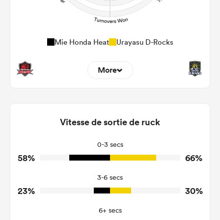
Mie Honda Heat
Urayasu D-Rocks
More
6
4
Dominant Tackles
141
127
Vitesse de sortie de ruck
Tackles Made
30
33
Tackles Missed
0-3 secs
58%
66%
7
6
Turnovers Won
3-6 secs
3
3
Tackle Turnover
23%
30%
14
11
Tackle Offload Allowed
6+ secs