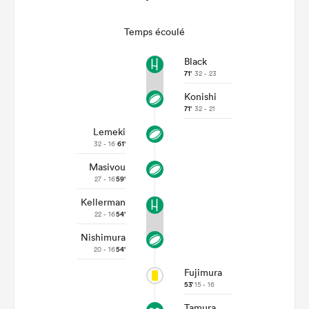
Temps écoulé
Black
71'
32 - 23
Konishi
71'
32 - 21
Lemeki
32 - 16
61'
Masivou
27 - 16
59'
Kellerman
22 - 16
54'
Nishimura
20 - 16
54'
Fujimura
53'
15 - 16
Tamura