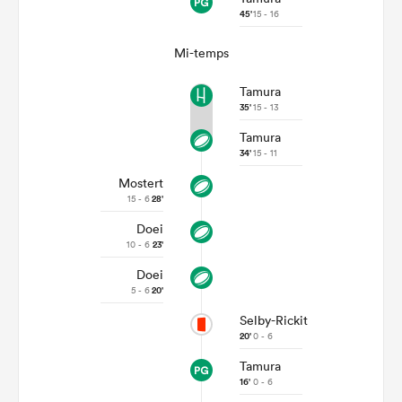
45'
15 - 16
Mi-temps
Tamura
35'
15 - 13
Tamura
34'
15 - 11
Mostert
15 - 6
28'
Doei
10 - 6
23'
Doei
5 - 6
20'
Selby-Rickit
20'
0 - 6
Tamura
16'
0 - 6