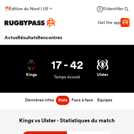
Édition du Nord | US
S'identifier
Get the app
Actus
Résultats
Rencontres
17
-
42
Kings
Ulster
Temps écoulé
Dernières infos
Stats
Face à face
Equipes
Kings vs Ulster - Statistiques du match