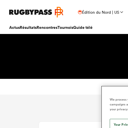
Édition du Nord | US
Actus
Résultats
Rencontres
Tournois
Guide télé
We process y
campaigns an
your privacy
Your Pri