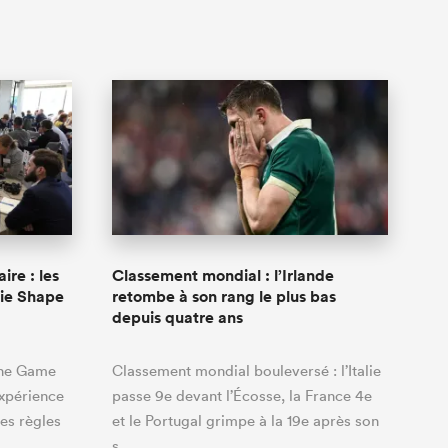
ire : les
Classement mondial : l’Irlande
gie Shape
retombe à son rang le plus bas
depuis quatre ans
the Game
Classement mondial bouleversé : l’Italie
expérience
passe 9e devant l’Écosse, la France 4e
es règles
et le Portugal grimpe à la 19e après son
s…