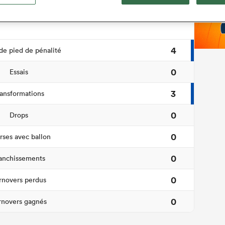
hèse du match
4
e pied de pénalité
0
Essais
3
ansformations
0
Drops
0
ses avec ballon
0
anchissements
0
rnovers perdus
0
rnovers gagnés