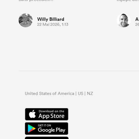
Willy Billiard
A
22 Mai 2026, 1:13
2
United States of America | US | NZ