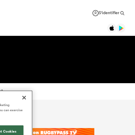
S'identifier
nt
rketing
ou can exercise
t Cookies