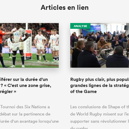
Articles en lien
ANALYSE
giférer sur la durée d'un
Rugby plus clair, plus popula
? « C'est une zone grise,
grandes lignes de la straté
 régler »
of the Game
 Tournoi des Six Nations a
Les conslusions de Shape of 
 débat sur la pertinence de
de World Rugby misent sur l’
durée d'un avantage lorsqu'une
supporter sans révolutionner l
é…
du rugby.