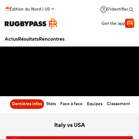
20
-
24
Édition du Nord | US
S'identifier
Temps écoulé
Get the app
Actus
Résultats
Rencontres
Dernières infos
Stats
Face à face
Equipes
Classement
Italy vs USA