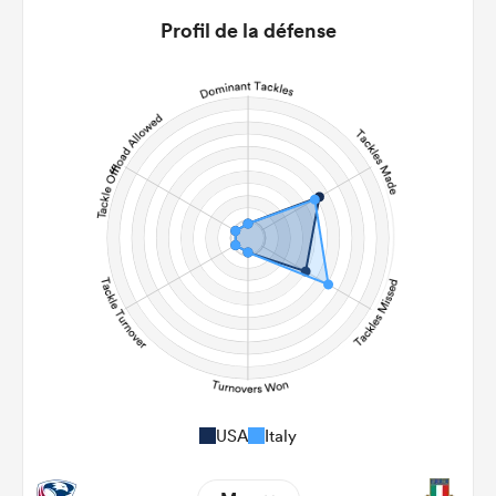
0
0
Profil de la défense
22m Conversion
7
6
Line Breaks
82
106
Carries
28
23
Kicks
0
0
Post Contact Meters
USA
Italy