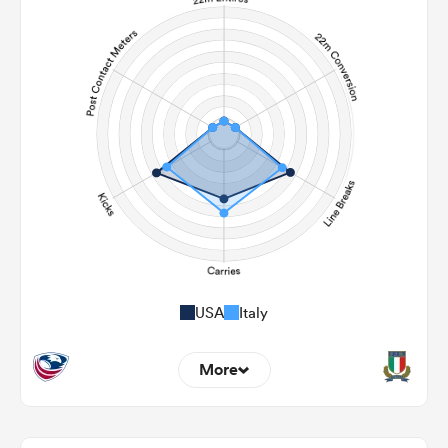
USA
Italy
More
0
0
22m Entries