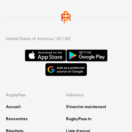
United States of America | US | NZ
RugbyPass
Adhésion
Accueil
S'inscrire maintenant
Rencontres
RugbyPass.tv
Résultats
Liste d'envoi