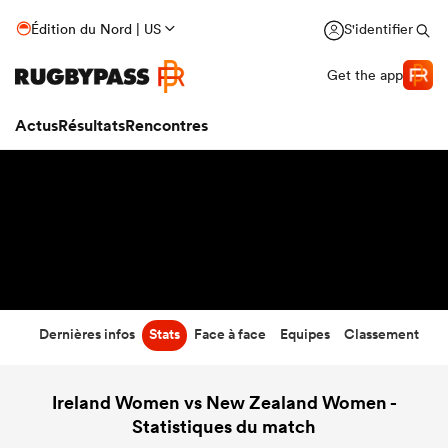
40
-
0
Édition du Nord | US
S'identifier
Temps écoulé
Get the app
Actus
Résultats
Rencontres
Dernières infos
Stats
Face à face
Equipes
Classement
Ireland Women vs New Zealand Women -
Statistiques du match