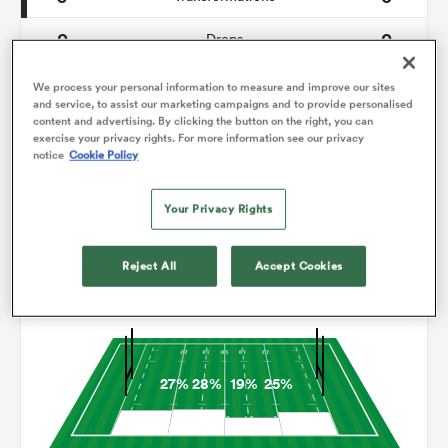
0
0
Drops
119
122
Courses avec ballon
We process your personal information to measure and improve our sites
and service, to assist our marketing campaigns and to provide personalised
content and advertising. By clicking the button on the right, you can
7
2
Franchissements
exercise your privacy rights. For more information see our privacy
notice
Cookie Policy
13
12
Turnovers perdus
8
2
Your Privacy Rights
Turnovers gagnés
Reject All
Accept Cookies
Occupation
27%
28%
19%
25%