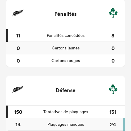
Pénalités
11
8
Pénalités concédées
0
0
Cartons jaunes
0
0
Cartons rouges
Défense
150
131
Tentatives de plaquages
14
24
Plaquages manqués