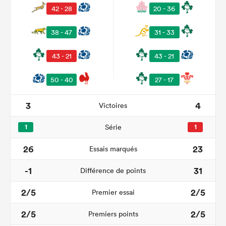
42 - 28
20 - 36
38 - 47
31 - 33
43 - 21
43 - 21
50 - 40
27 - 17
3
4
Victoires
1
Série
1
26
23
Essais marqués
-1
31
Différence de points
2/5
2/5
Premier essai
2/5
2/5
Premiers points