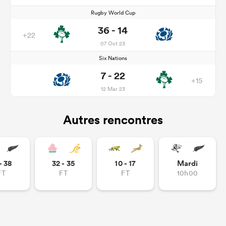
Rugby World Cup
36 - 14
+22
07 Oct 23
Six Nations
7 - 22
+15
12 Mar 23
Autres rencontres
- 38
32 - 35
10 - 17
Mardi
FT
FT
FT
10h00