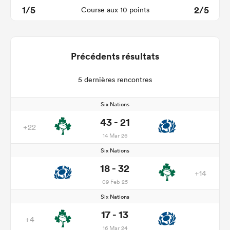
1/5
2/5
Course aux 10 points
Précédents résultats
5 dernières rencontres
Six Nations
43 - 21
+22
14 Mar 26
Six Nations
18 - 32
+14
09 Feb 25
Six Nations
17 - 13
+4
16 Mar 24