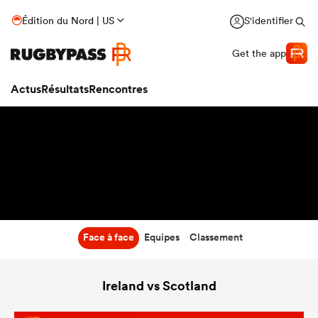
12:10
Édition du Nord | US
S'identifier
05 Mar 27
Get the app
Actus
Résultats
Rencontres
Face à face
Equipes
Classement
Ireland vs Scotland