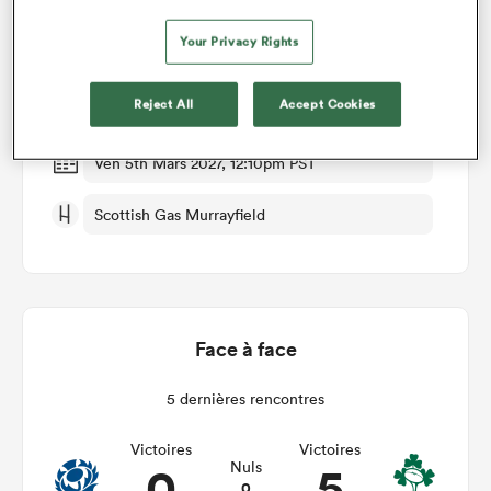
Your Privacy Rights
Scotland v Ireland
Reject All
Accept Cookies
Manche 4
Ven 5th Mars 2027, 12:10pm PST
Scottish Gas Murrayfield
Face à face
5 dernières rencontres
Victoires
Victoires
0
5
Nuls
0