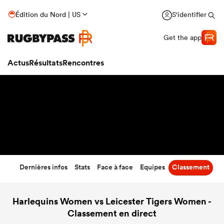
47
-
12
Édition du Nord | US
S'identifier
Temps écoulé
Get the app
Actus
Résultats
Rencontres
Dernières infos
Stats
Face à face
Equipes
Classement
Harlequins Women vs Leicester Tigers Women -
Classement en direct