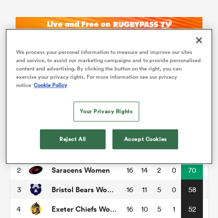
We process your personal information to measure and improve our sites
and service, to assist our marketing campaigns and to provide personalised
content and advertising. By clicking the button on the right, you can
exercise your privacy rights. For more information see our privacy
notice
Cookie Policy
PWR
Your Privacy Rights
P
W
L
D
Total
Reject All
Accept Cookies
Gloucester-Hartpury Women RFC
1
16
15
1
0
76
Saracens Women
2
16
14
2
0
70
Bristol Bears Women
3
16
11
5
0
58
Exeter Chiefs Women
4
16
10
5
1
52