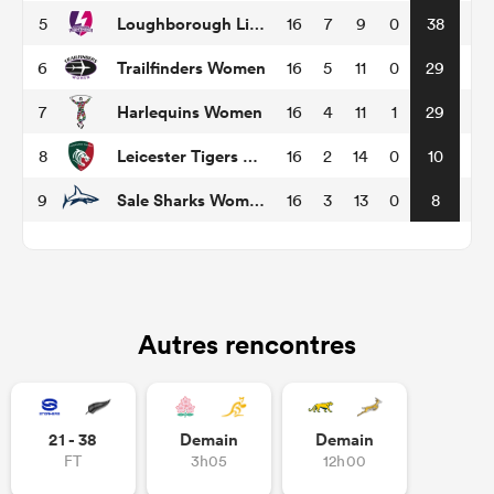
Loughborough Lightning
5
16
7
9
0
38
Trailfinders Women
6
16
5
11
0
29
Harlequins Women
7
16
4
11
1
29
Leicester Tigers Women
8
16
2
14
0
10
Sale Sharks Women
9
16
3
13
0
8
Autres rencontres
21 - 38
Demain
Demain
FT
3h05
12h00