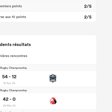
2/5
remiers points
2/5
se aux 10 points
dents résultats
nières rencontres
d Rugby Championship
54 - 12
18 Apr 26
d Rugby Championship
42 - 0
29 Mar 25