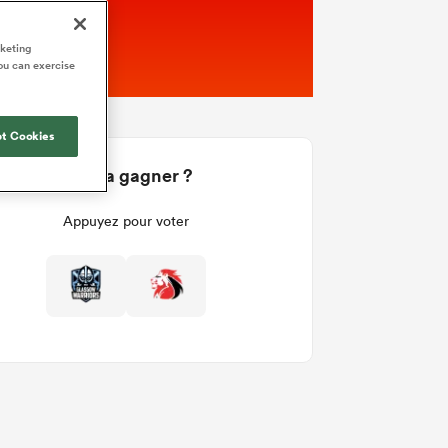
rketing
ou can exercise
t Cookies
Qui va gagner ?
Appuyez pour voter