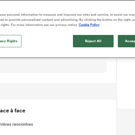
ails du match
our personal information to measure and improve our sites and service, to assist our ma
d to provide personalised content and advertising. By clicking the button on the right, y
 rights. For more information see our privacy notice
Cookie Policy
vacy Rights
Reject All
Accep
ace à face
nières rencontres