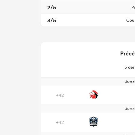
2/5
P
3/5
Cour
Précé
5 der
Unite
+42
Unite
+42