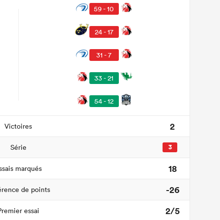
59 - 10
24 - 17
31 - 7
33 - 21
54 - 12
2
Victoires
Série
3
18
ssais marqués
-26
érence de points
2/5
Premier essai