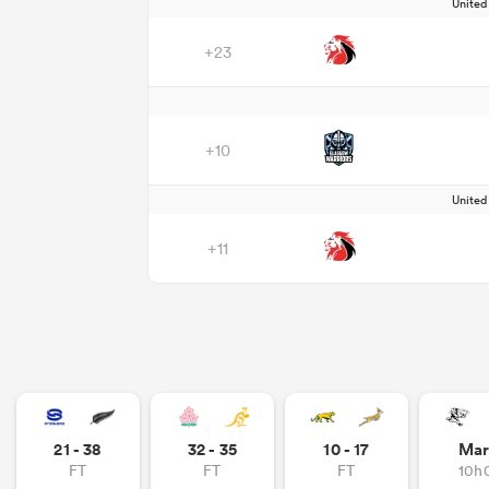
Unite
+23
+10
Unite
+11
21 - 38
32 - 35
10 - 17
Mar
FT
FT
FT
10h