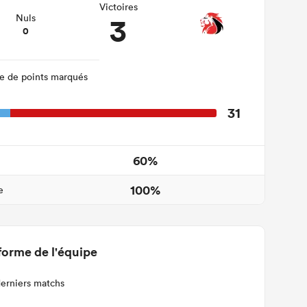
Victoires
3
Nuls
0
 de points marqués
31
60%
100%
e
forme de l'équipe
derniers matchs