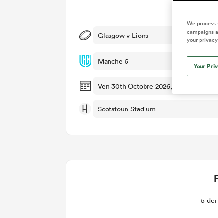
Dét
We process y
campaigns an
Glasgow v Lions
your privacy
Manche 5
Your Pri
Ven 30th Octobre 2026, 12:45pm PDT
Scotstoun Stadium
F
5 der