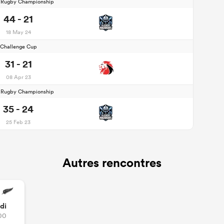
d Rugby Championship
44 - 21
18 May 24
Challenge Cup
31 - 21
08 Apr 23
d Rugby Championship
35 - 24
25 Feb 23
Autres rencontres
di
00