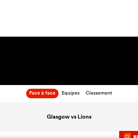
12:45
30 Oct 26
Face à face
Equipes
Classement
Glasgow vs Lions