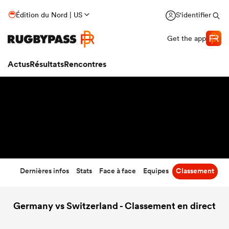
35
-
25
Édition du Nord | US
S'identifier
Temps écoulé
Get the app
Actus
Résultats
Rencontres
Dernières infos
Stats
Face à face
Equipes
Classement
Germany vs Switzerland - Classement en direct