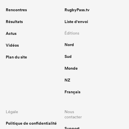
Rencontres
RugbyPass.tv
Résultats
Liste d'envoi
Actus
Éditions
Nord
Vidéos
Sud
Plan du site
Monde
NZ
Français
Légale
Nous
contacter
Politique de confidentialité
Support