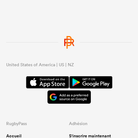
United States of America | US | NZ
RugbyPass
Adhésion
Accueil
S'inscrire maintenant