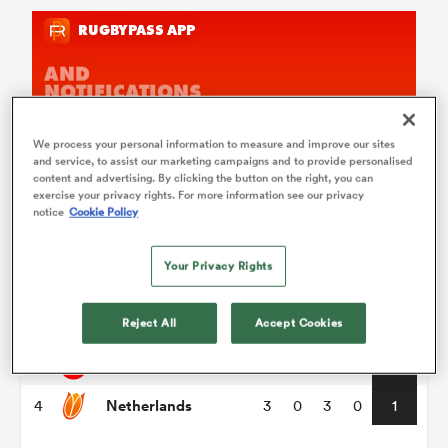
We process your personal information to measure and improve our sites
and service, to assist our marketing campaigns and to provide personalised
content and advertising. By clicking the button on the right, you can
Rugby Europe Championship
exercise your privacy rights. For more information see our privacy
notice
Cookie Policy
Pool A
P
W
L
D
Total
Your Privacy Rights
Georgia
1
3
3
0
0
15
Reject All
Accept Cookies
Spain
2
3
2
1
0
10
Switzerland
3
3
1
2
0
4
Netherlands
4
3
0
3
0
1