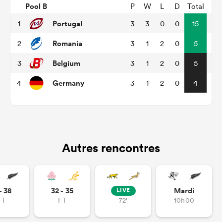
Pool B
P
W
L
D
Total
Portugal
1
3
3
0
0
15
Romania
2
3
1
2
0
5
Belgium
3
3
1
2
0
5
Germany
4
3
1
2
0
4
Autres rencontres
- 38
32 - 35
Mardi
LIVE
FT
FT
72'
10h00