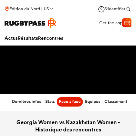
0
-
32
Édition du Nord | US
S'identifier
Temps écoulé
Get the app
Actus
Résultats
Rencontres
Dernières infos
Stats
Face à face
Equipes
Classement
Georgia Women vs Kazakhstan Women -
Historique des rencontres