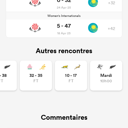
+32
24 Apr 25
Women's Internationals
5 - 47
+42
18 Apr 25
Autres rencontres
- 38
32 - 35
10 - 17
Mardi
FT
FT
FT
10h00
Commentaires