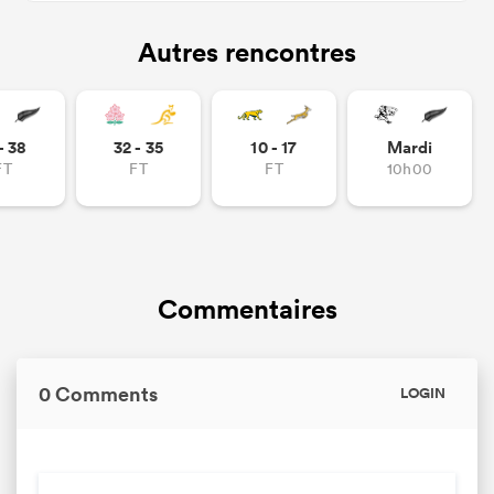
Autres rencontres
- 38
32 - 35
10 - 17
Mardi
FT
FT
FT
10h00
Commentaires
0 Comments
LOGIN