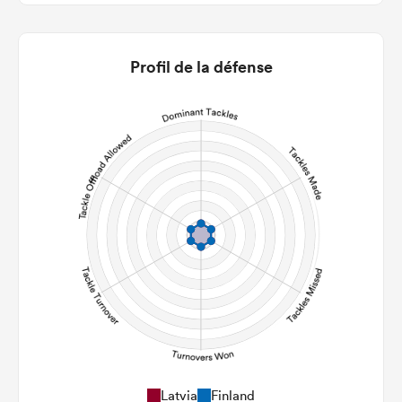
0
0
22m Entries
0
0
Profil de la défense
22m Conversion
0
0
Line Breaks
0
0
Carries
0
0
Kicks
0
0
Post Contact Meters
Latvia
Finland