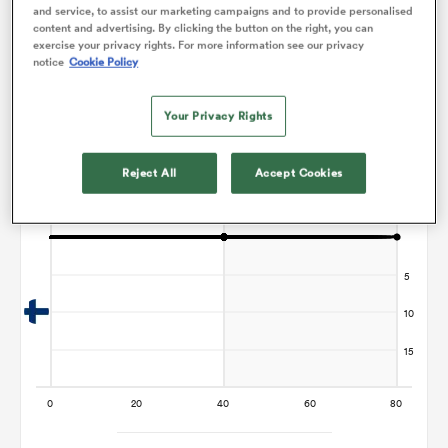
Graphique d'évolution des points
and service, to assist our marketing campaigns and to provide personalised
content and advertising. By clicking the button on the right, you can
exercise your privacy rights. For more information see our privacy
Le match se termine sur un nul
notice
Cookie Policy
Your Privacy Rights
Reject All
Accept Cookies