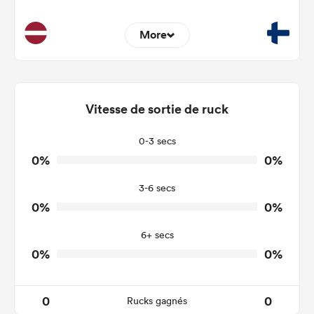
More
0
0
Dominant Tackles
0
0
Vitesse de sortie de ruck
Tackles Made
0
0
Tackles Missed
0-3 secs
0%
0%
0
0
Turnovers Won
3-6 secs
0
0
Tackle Turnover
0%
0%
0
0
Tackle Offload Allowed
6+ secs
0%
0%
0
0
Rucks gagnés