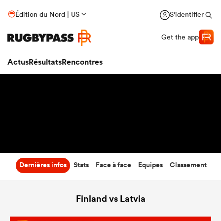
19
-
20
Édition du Nord | US
S'identifier
Temps écoulé
Get the app
Actus
Résultats
Rencontres
Dernières infos
Stats
Face à face
Equipes
Classement
Finland vs Latvia