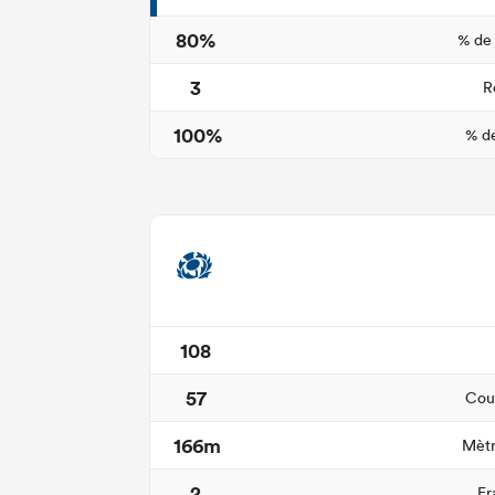
80%
% de
3
R
100%
% de
108
57
Cour
166m
Mètr
2
Fr