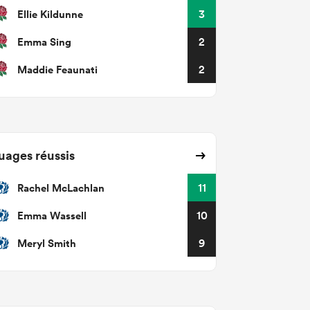
Ellie Kildunne
3
Emma Sing
2
Maddie Feaunati
2
uages réussis
Rachel McLachlan
11
Emma Wassell
10
Meryl Smith
9