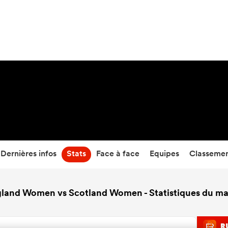
7
-
84
Temps écoulé
Dernières infos
Stats
Face à face
Equipes
Classeme
land Women vs Scotland Women - Statistiques du m