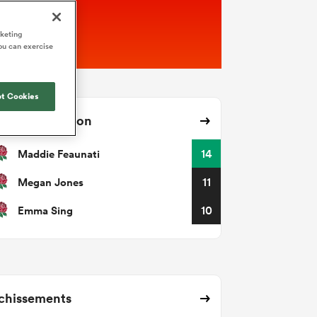
rketing
ou can exercise
t Cookies
ses avec ballon
Maddie Feaunati
14
Megan Jones
11
Emma Sing
10
chissements