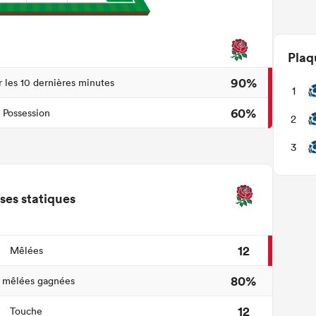
Plaq
90%
r les 10 dernières minutes
1
60%
Possession
2
3
ses statiques
12
Mêlées
80%
 mêlées gagnées
12
Touche