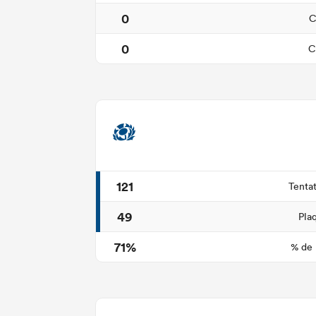
0
C
0
C
121
Tenta
49
Pla
71%
% de 