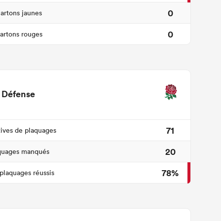
0
artons jaunes
0
artons rouges
Défense
71
tives de plaquages
20
quages manqués
78%
plaquages réussis