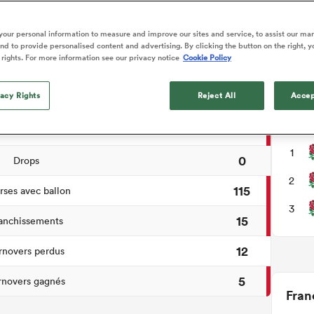
hèse du match
our personal information to measure and improve our sites and service, to assist our ma
d to provide personalised content and advertising. By clicking the button on the right, y
 rights. For more information see our privacy notice
Cookie Policy
0
e pied de pénalité
vacy Rights
Reject All
Accep
12
Essais
Cour
12
ansformations
1
0
Drops
2
115
ses avec ballon
3
15
anchissements
12
rnovers perdus
5
rnovers gagnés
Fran