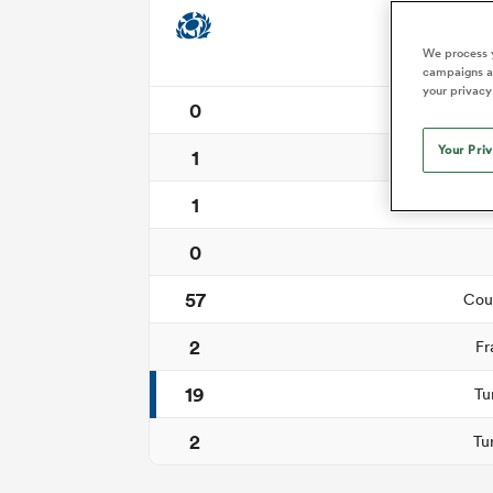
Synt
We process y
campaigns an
your privacy
0
Coups d
Your Pri
1
1
Tr
0
57
Cour
2
Fr
19
Tu
2
Tu