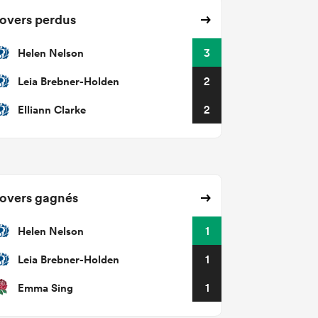
overs perdus
Helen Nelson
3
Leia Brebner-Holden
2
Elliann Clarke
2
overs gagnés
Helen Nelson
1
Leia Brebner-Holden
1
Emma Sing
1