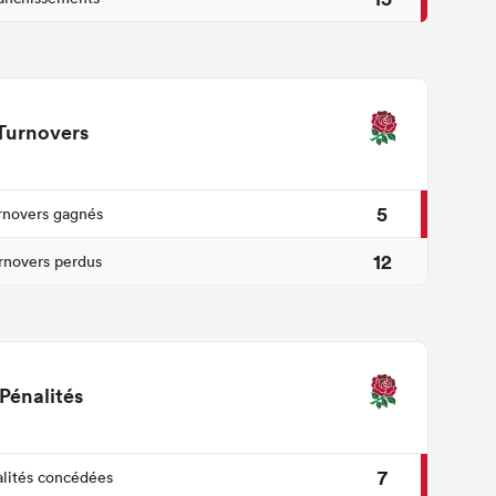
Turnovers
5
rnovers gagnés
12
rnovers perdus
Pénalités
7
lités concédées