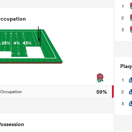
1
2
ccupation
3
%
25%
4%
43%
Plaq
1
59%
2
Occupation
3
Possession