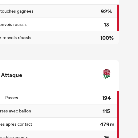
92%
 touches gagnées
13
envois réussis
100%
 renvois réussis
Attaque
194
Passes
115
ses avec ballon
479m
es après contact
15
anchissements