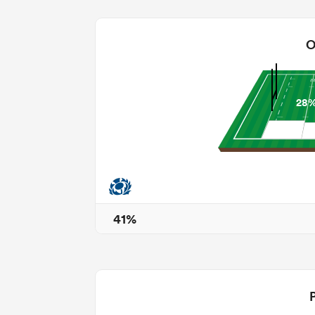
O
28
41%