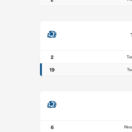
2
Tu
19
Tu
6
Péna