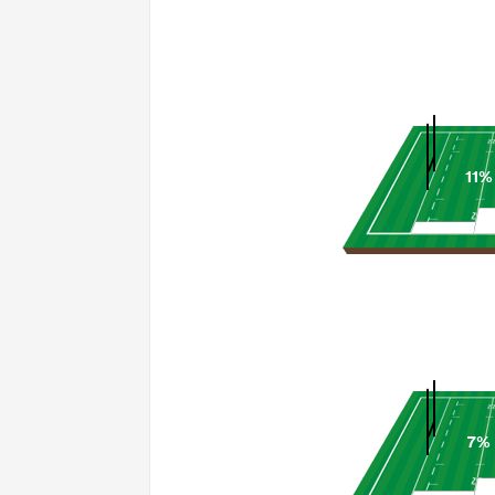
11%
7%