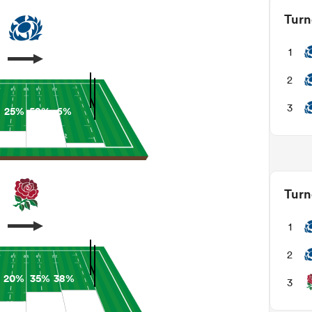
Turn
1
2
3
25%
59%
6%
Turn
1
2
20%
35%
38%
3