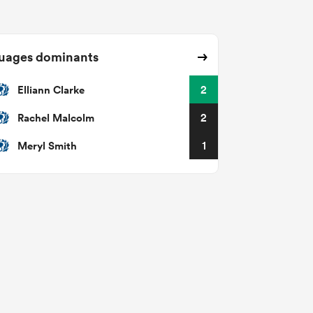
uages dominants
Elliann Clarke
2
Rachel Malcolm
2
Meryl Smith
1