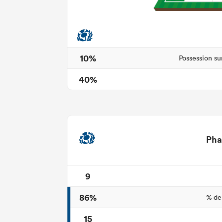
10%
Possession su
40%
Pha
9
86%
% de
15