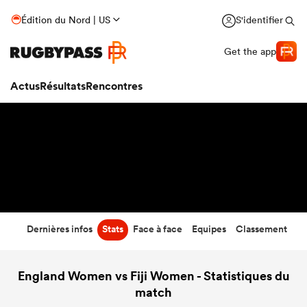
19
-
84
Édition du Nord | US
S'identifier
Temps écoulé
Get the app
Actus
Résultats
Rencontres
Dernières infos
Stats
Face à face
Equipes
Classement
England Women vs Fiji Women - Statistiques du
match