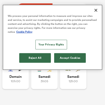
Equipes
Joueurs
We process your personal information to measure and improve our sites
and service, to assist our marketing campaigns and to provide personalised
content and advertising. By clicking the button on the right, you can
exercise your privacy rights. For more information see our privacy
notice
Cookie Policy
Your Privacy Rights
Autres rencontres
Reject All
Accept Cookies
Demain
Samedi
Samedi
10h00
3h05
12h00