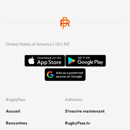
United States of America | US | NZ
RugbyPass
Adhésion
Accueil
S'inscrire maintenant
Rencontres
RugbyPass.tv