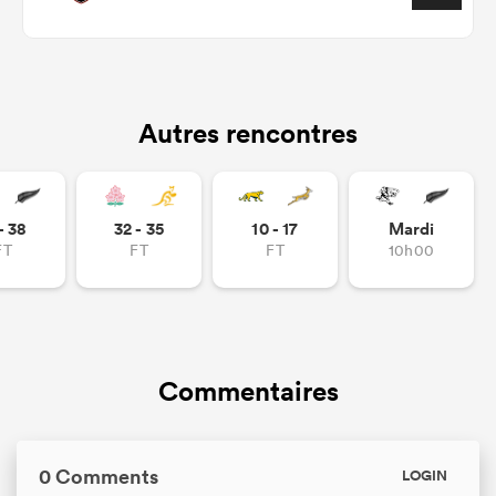
Autres rencontres
- 38
32 - 35
10 - 17
Mardi
FT
FT
FT
10h00
Commentaires
0 Comments
LOGIN