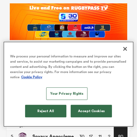
We process your personal information to measure and improve our sites
Pro D2
and service, to assist our marketing campaigns and to provide personalised
content and advertising. By clicking the button on the right, you can
exercise your privacy rights. For more information see our privacy
P
W
L
D
Total
notice
Cookie Policy
Grenoble
1
30
21
9
0
98
Your Privacy Rights
Brive
2
30
20
10
0
94
Colomiers
Reject All
Accept Cookies
3
30
18
11
1
86
Provence Rugby
4
30
17
12
1
82
Soyaux Angouleme
5
30
17
11
2
80