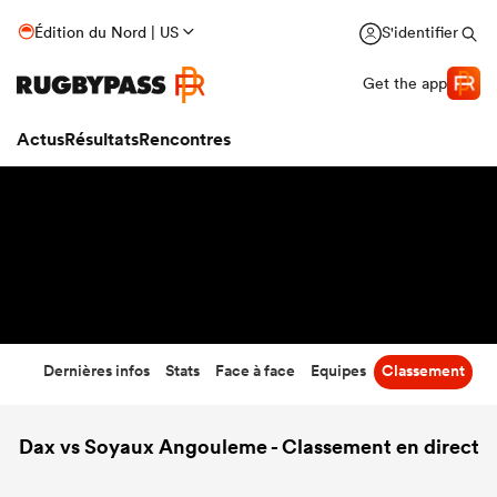
46
-
23
Édition du Nord | US
S'identifier
Temps écoulé
Get the app
Actus
Résultats
Rencontres
Dernières infos
Stats
Face à face
Equipes
Classement
Dax vs Soyaux Angouleme - Classement en direct