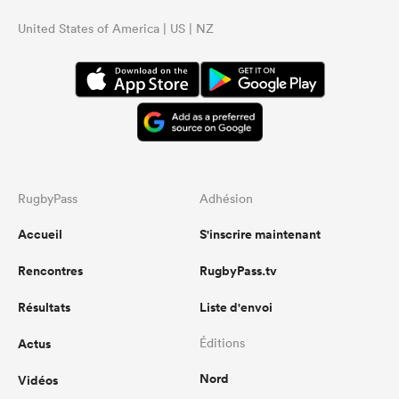
United States of America | US | NZ
RugbyPass
Adhésion
Accueil
S'inscrire maintenant
Rencontres
RugbyPass.tv
Résultats
Liste d'envoi
Actus
Éditions
Nord
Vidéos