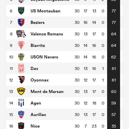
US Montauban
6
30
17
13
0
77
Beziers
7
30
16
14
0
77
Valence Romans
8
30
13
17
0
64
Biarritz
9
30
14
16
0
64
USON Nevers
10
30
14
16
0
62
Dax
11
30
13
16
1
61
Oyonnax
12
30
12
17
1
61
Mont de Marsan
13
30
13
17
0
60
Agen
14
30
12
18
0
59
Aurillac
15
30
13
17
0
57
Nice
16
30
7
23
0
35