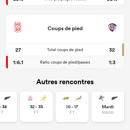
Coups de pied
27
32
Total coups de pied
1:6.1
1:3
Ratio coups de pied/passes
Autres rencontres
- 38
32 - 35
10 - 17
Mardi
FT
FT
FT
10h00