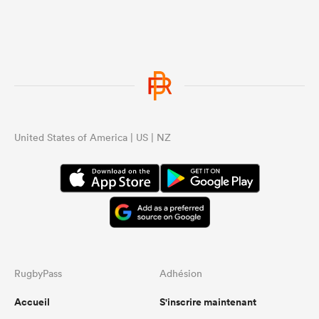
United States of America | US | NZ
RugbyPass
Adhésion
Accueil
S'inscrire maintenant