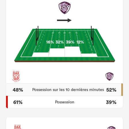
16%
32%
39%
12%
48%
52%
Possession sur les 10 dernières minutes
61%
39%
Possession