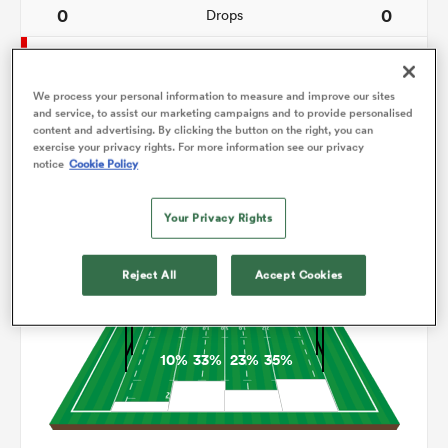
0
0
Drops
155
78
Courses avec ballon
We process your personal information to measure and improve our sites
5
2
Franchissements
and service, to assist our marketing campaigns and to provide personalised
content and advertising. By clicking the button on the right, you can
18
14
Turnovers perdus
exercise your privacy rights. For more information see our privacy
notice
Cookie Policy
7
11
Turnovers gagnés
Your Privacy Rights
Occupation
Reject All
Accept Cookies
10%
33%
23%
35%