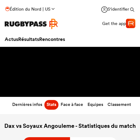
22
-
17
Édition du Nord | US
S'identifier
Temps écoulé
Get the app
Actus
Résultats
Rencontres
Dernières infos
Stats
Face à face
Equipes
Classement
Dax vs Soyaux Angouleme - Statistiques du match