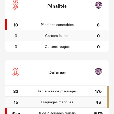
Pénalités
10
8
Pénalités concédées
0
0
Cartons jaunes
0
0
Cartons rouges
Défense
82
176
Tentatives de plaquages
15
43
Plaquages manqués
85%
80%
% de plaquages réussis