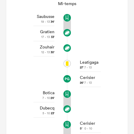
Mi-temps
Saubusse
19 - 13
34'
Gratien
17 - 13
33'
Zouhair
12 - 13
30'
Leatigaga
27'
7 - 13
Cerisier
26'
7 - 13
Botica
7 - 10
24'
Dubecq
5 - 10
23'
Cerisier
5'
0 - 10