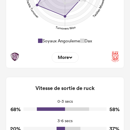
Soyaux Angouleme
Dax
More
12
11
Dominant Tackles
99
135
Vitesse de sortie de ruck
Tackles Made
20
25
Tackles Missed
0-3 secs
68%
58%
9
4
Turnovers Won
3-6 secs
5
1
Tackle Turnover
20%
37%