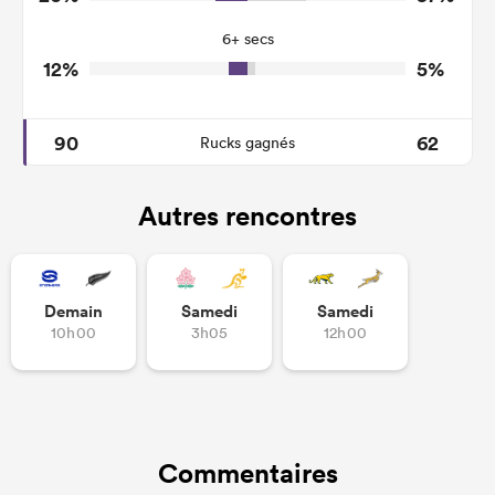
7
14
Tackle Offload Allowed
6+ secs
12%
5%
90
62
Rucks gagnés
Autres rencontres
Demain
Samedi
Samedi
10h00
3h05
12h00
Commentaires