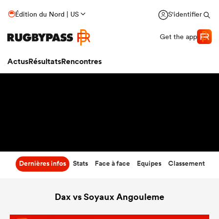
28
-
23
Édition du Nord | US
S'identifier
Temps écoulé
Get the app
Actus
Résultats
Rencontres
Dernières infos
Stats
Face à face
Equipes
Classement
Dax vs Soyaux Angouleme