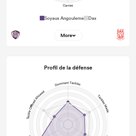
Soyaux Angouleme
Dax
More
12
4
22m Entries
1.83
3.5
Profil de la défense
22m Conversion
4
3
Line Breaks
121
87
Carries
31
20
Kicks
188
112
Post Contact Meters