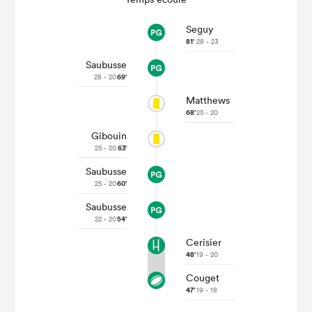
Seguy
81'
28 - 23
Saubusse
28 - 20
69'
Matthews
68'
25 - 20
Gibouin
25 - 20
63'
Saubusse
25 - 20
60'
Saubusse
22 - 20
54'
Cerisier
48'
19 - 20
Couget
47'
19 - 18