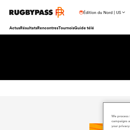
Édition du Nord | US
Actus
Résultats
Rencontres
Tournois
Guide télé
We process y
campaigns an
your privacy