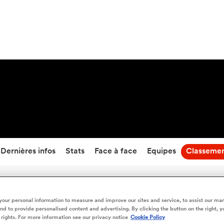
42
-
15
Temps écoulé
Dernières infos
Stats
Face à face
Equipes
Classeme
Dax vs Provence Rugby - Classement en direct
our personal information to measure and improve our sites and service, to assist our ma
d to provide personalised content and advertising. By clicking the button on the right, y
 rights. For more information see our privacy notice
Cookie Policy