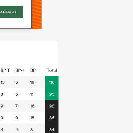
t Cookies
BP T
BP-7
BP
Total
15
3
18
116
8
3
11
95
9
7
16
92
9
9
18
86
4
4
8
84