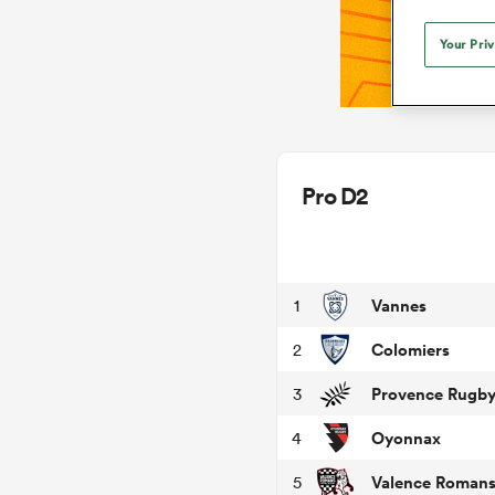
Your Pri
Pro D2
Vannes
1
Colomiers
2
Provence Rugb
3
Oyonnax
4
Valence Roman
5