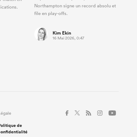
Northampton signe un record absolu et
ications.
file en play-offs.
Kim Ekin
16 Mai 2026, 0:47
Légale
Politique de
confidentialité