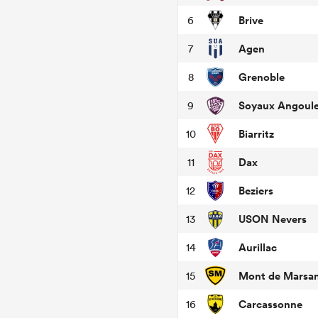
Brive
6
Agen
7
Grenoble
8
Soyaux Angoul
9
Biarritz
10
Dax
11
Beziers
12
USON Nevers
13
Aurillac
14
Mont de Marsa
15
Carcassonne
16