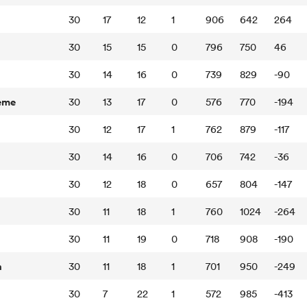
30
17
12
1
906
642
264
30
15
15
0
796
750
46
30
14
16
0
739
829
-90
eme
30
13
17
0
576
770
-194
30
12
17
1
762
879
-117
30
14
16
0
706
742
-36
30
12
18
0
657
804
-147
30
11
18
1
760
1024
-264
30
11
19
0
718
908
-190
n
30
11
18
1
701
950
-249
30
7
22
1
572
985
-413