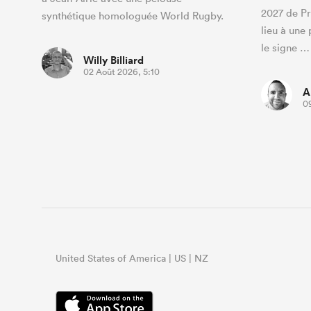
2027 de P
synthétique homologuée World Rugby.
lieu à une
le signe …
Willy Billiard
02 Août 2026, 5:10
A
09
United States of America | US | NZ