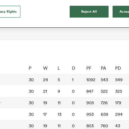
vacy Rights
Reject All
Accep
P
W
L
D
PF
PA
PD
30
24
5
1
1092
543
549
30
21
9
0
847
522
325
y
30
19
11
0
905
726
179
30
17
13
0
953
659
294
s
30
19
11
0
803
760
43