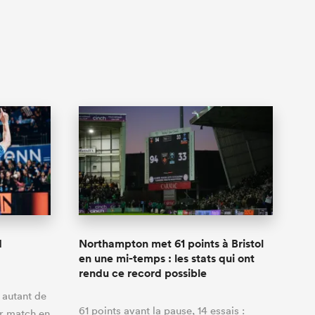
d
Northampton met 61 points à Bristol
en une mi-temps : les stats qui ont
rendu ce record possible
é autant de
61 points avant la pause, 14 essais :
r match en