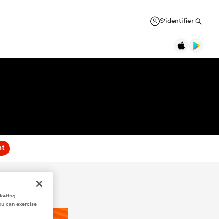
S'identifier
nt
rketing
ou can exercise