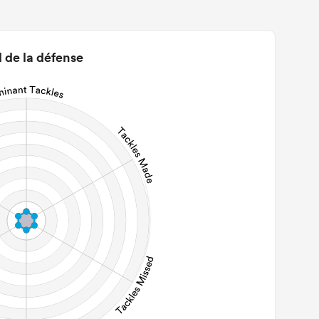
0
22m Entries
0
2m Conversion
l de la défense
0
Line Breaks
0
Carries
0
Kicks
0
 Contact Meters