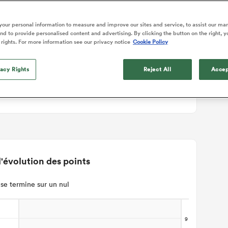
ails du match
our personal information to measure and improve our sites and service, to assist our ma
d to provide personalised content and advertising. By clicking the button on the right, y
 rights. For more information see our privacy notice
Cookie Policy
ST
vacy Rights
Reject All
Accep
'évolution des points
se termine sur un nul