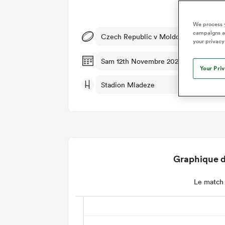
Dét
We process y
campaigns an
Czech Republic v Moldova
your privacy
Sam 12th Novembre 2022, 05:00am P
Your Pri
Stadion Mladeze
Graphique d
Le match 