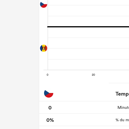
Temps
0
Minute
0%
% du ma