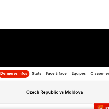
39
-
13
Temps écoulé
Dernières infos
Stats
Face à face
Equipes
Classeme
Czech Republic vs Moldova