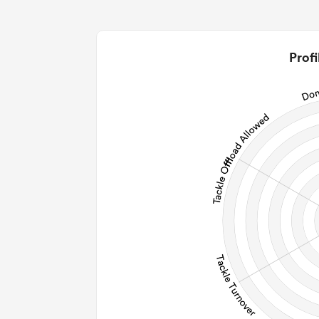
0
0
2
Profi
0
0
0
0
Post