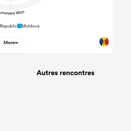
Republic
Moldova
More
0
minant Tackles
Autres rencontres
0
Tackles Made
0
ackles Missed
0
urnovers Won
0
ackle Turnover
0
e Offload Allowed