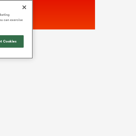
rketing
ou can exercise
t Cookies