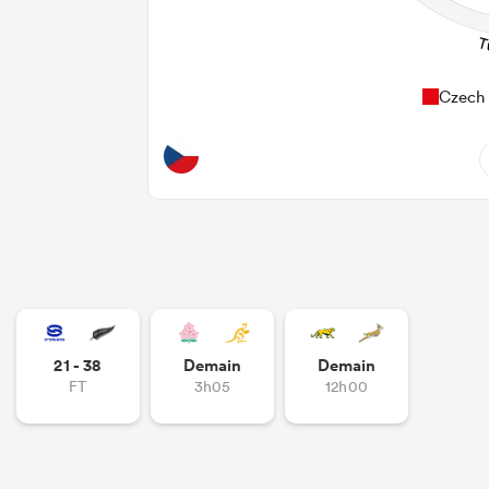
Czech 
0
Do
0
0
T
21 - 38
Demain
Demain
0
T
FT
3h05
12h00
0
T
0
Tackl