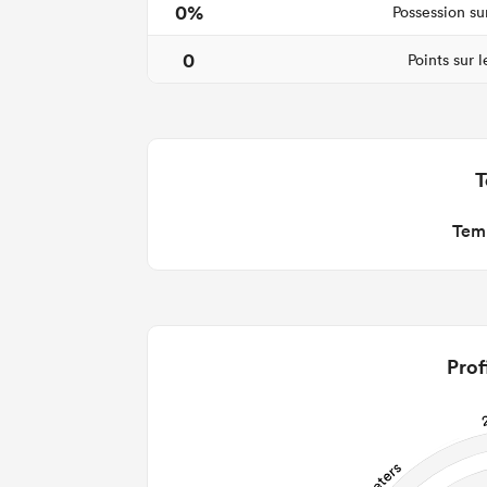
0%
Possession su
0
Points sur 
T
Temp
Prof