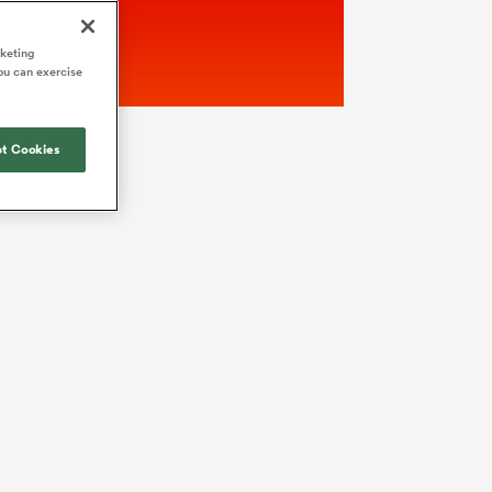
rketing
ou can exercise
t Cookies