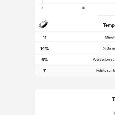
Temps
11
Minute
14%
% du ma
6%
Possession su
7
Points sur 
T