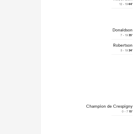
12 - 19
44'
Donaldson
7 - 19
35'
Robertson
5 - 19
34'
Champion de Crespigny
0 - 7
15'