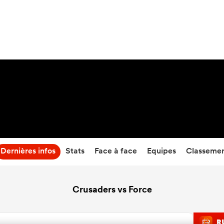
31
-
26
Temps écoulé
Dernières infos
Stats
Face à face
Equipes
Classeme
Crusaders vs Force