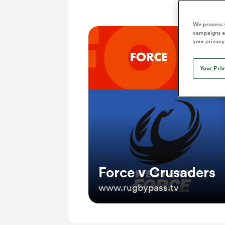
We process y
campaigns an
your privacy
Your Pri
Force v Crusaders
www.rugbypass.tv