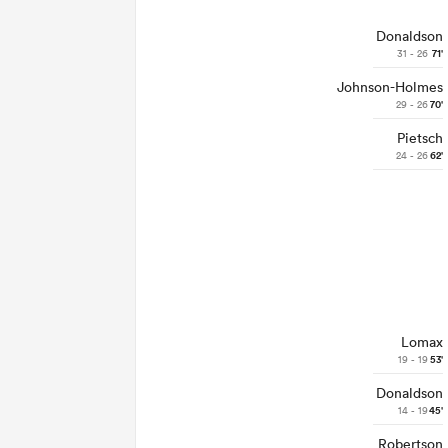
Donaldson
31 - 26
71'
Johnson-Holmes
29 - 26
70'
Pietsch
24 - 26
62'
Lomax
19 - 19
53'
Donaldson
14 - 19
45'
Robertson