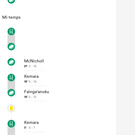
Mi-temps
McNicholl
21'
0 - 19
Kemara
18'
0 - 14
Fainga'anuku
18'
0 - 12
Kemara
5'
0 - 7