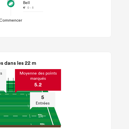
Bell
4'
0 - 5
Commencer
s dans les 22 m
s
Moyenne des points
marqués
5.2
5
Entrées