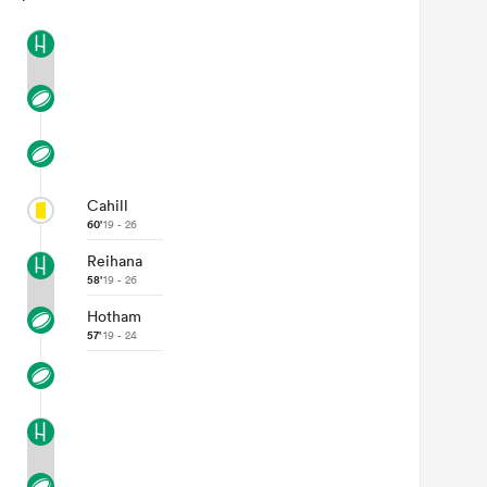
Cahill
60'
19 - 26
Reihana
58'
19 - 26
Hotham
57'
19 - 24