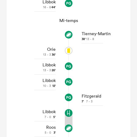
Libbok
16 - 8
44'
Mi-temps
Tierney-Martin
38'
13 - 8
Orie
13 - 3
36'
Libbok
13 - 3
26'
Libbok
10 - 3
12'
Fitzgerald
7'
7 - 3
Libbok
7 - 0
5'
Roos
5 - 0
3'