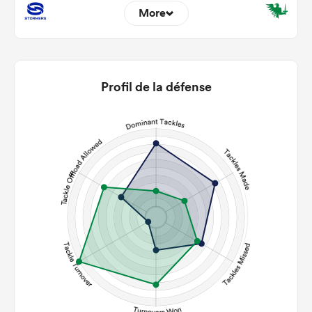
More
9
6
22m Entries
2.89
2
Profil de la défense
22m Conversion
6
6
Line Breaks
69
117
Carries
25
25
Kicks
264
284
Post Contact Meters