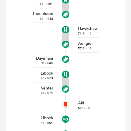
38 - 15
84'
Theunissen
36 - 15
82'
Hawkshaw
71'
31 - 15
Aungier
70'
31 - 13
Dayimani
31 - 8
66'
Libbok
26 - 8
63'
Venter
24 - 8
61'
Aki
59'
19 - 8
Libbok
19 - 8
54'