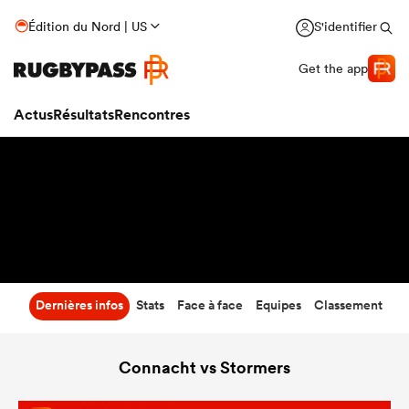
38
-
15
Édition du Nord | US
S'identifier
Temps écoulé
Get the app
Actus
Résultats
Rencontres
Dernières infos
Stats
Face à face
Equipes
Classement
Connacht vs Stormers