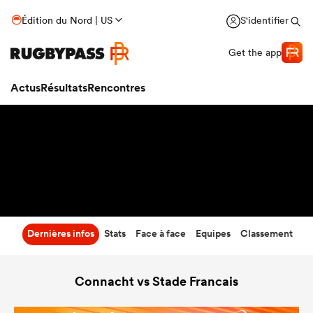
37
-
31
Édition du Nord | US
S'identifier
Temps écoulé
Get the app
Actus
Résultats
Rencontres
Dernières infos
Stats
Face à face
Equipes
Classement
Connacht vs Stade Francais