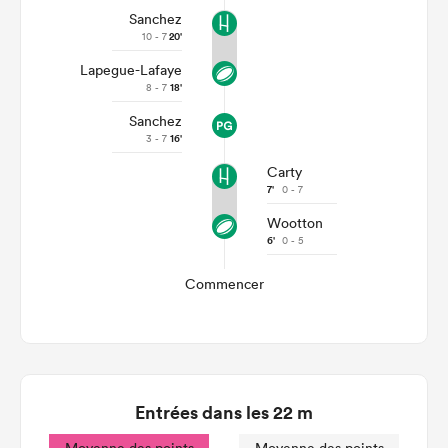
Sanchez
10 - 7
20'
Lapegue-Lafaye
8 - 7
18'
Sanchez
3 - 7
16'
Carty
7'
0 - 7
Wootton
6'
0 - 5
Commencer
Entrées dans les 22 m