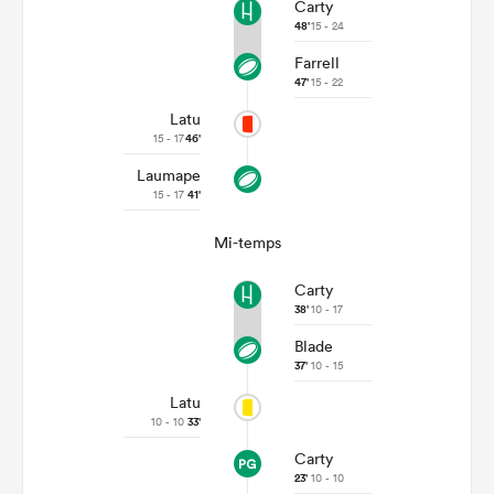
Carty
48'
15 - 24
Farrell
47'
15 - 22
Latu
15 - 17
46'
Laumape
15 - 17
41'
Mi-temps
Carty
38'
10 - 17
Blade
37'
10 - 15
Latu
10 - 10
33'
Carty
23'
10 - 10