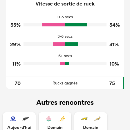
102
107
Vitesse de sortie de ruck
Tackles Made
23
32
Tackles Missed
0-3 secs
55%
54%
7
5
Turnovers Won
3-6 secs
4
2
Tackle Turnover
29%
31%
0
0
Tackle Offload Allowed
6+ secs
11%
10%
70
75
Rucks gagnés
Autres rencontres
Aujourd'hui
Demain
Demain