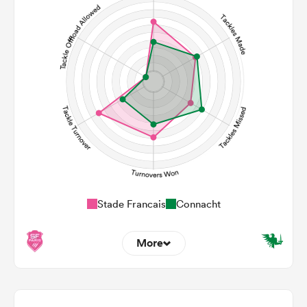
104
139
Carries
21
15
Kicks
435
404
Post Contact Meters
Stade Francais
Connacht
More
5
3
Dominant Tackles