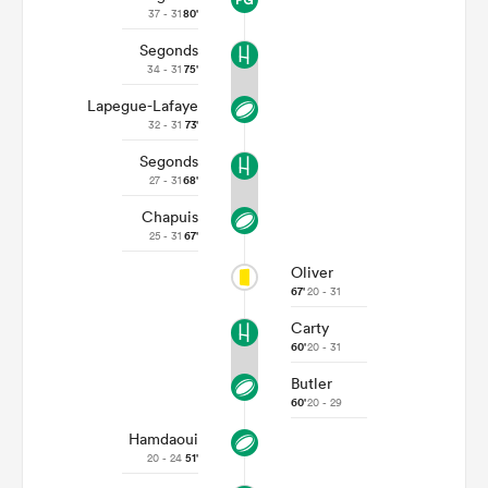
37 - 31
80'
Segonds
34 - 31
75'
Lapegue-Lafaye
32 - 31
73'
Segonds
27 - 31
68'
Chapuis
25 - 31
67'
Oliver
67'
20 - 31
Carty
60'
20 - 31
Butler
60'
20 - 29
Hamdaoui
20 - 24
51'