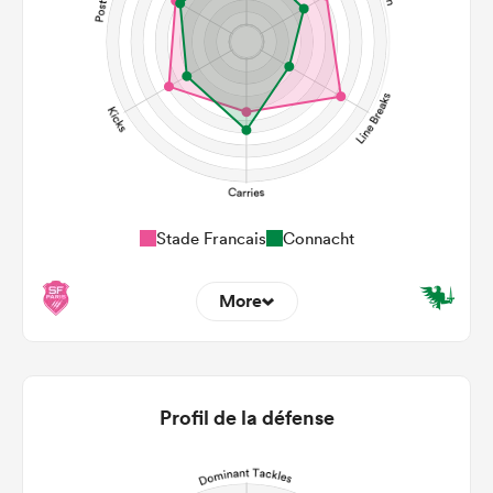
Stade Francais
Connacht
More
9
12
22m Entries
3.44
2.33
Profil de la défense
22m Conversion
8
3
Line Breaks