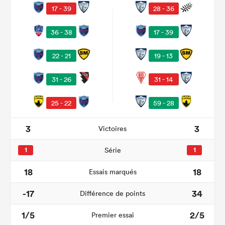
17 - 39
28 - 36
36 - 38
17 - 39
22 - 21
19 - 13
31 - 26
31 - 14
25 - 22
59 - 28
3
3
Victoires
1
Série
1
18
18
Essais marqués
-17
34
Différence de points
1/5
2/5
Premier essai