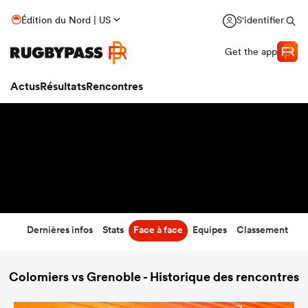
17
-
39
Édition du Nord | US
S'identifier
Temps écoulé
Get the app
Actus
Résultats
Rencontres
Dernières infos
Stats
Face à face
Equipes
Classement
Colomiers vs Grenoble - Historique des rencontres