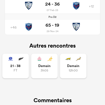
24 - 36
+12
07 Feb 25
Pro D2
65 - 19
+46
29 Nov 24
Autres rencontres
21 - 38
Demain
Demain
FT
3h05
12h00
Commentaires