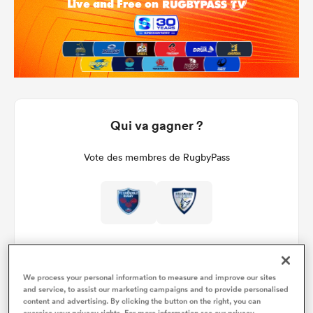
Qui va gagner ?
Vote des membres de RugbyPass
We process your personal information to measure and improve our sites
and service, to assist our marketing campaigns and to provide personalised
content and advertising. By clicking the button on the right, you can
Détails du match
exercise your privacy rights. For more information see our privacy