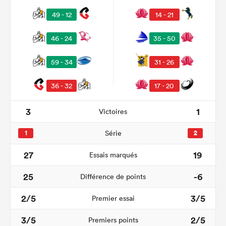
49 - 12
14 - 21
46 - 24
35 - 50
59 - 34
31 - 26
36 - 32
17 - 20
3
1
Victoires
1
Série
2
27
19
Essais marqués
25
-6
Différence de points
2/5
3/5
Premier essai
3/5
2/5
Premiers points