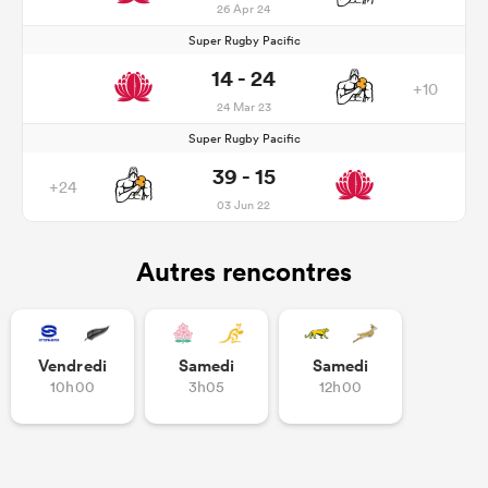
26 Apr 24
Super Rugby Pacific
14 - 24
+10
24 Mar 23
Super Rugby Pacific
39 - 15
+24
03 Jun 22
Autres rencontres
Vendredi
Samedi
Samedi
10h00
3h05
12h00