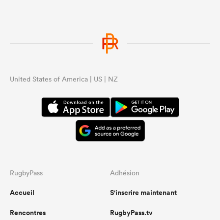
United States of America | US | NZ
RugbyPass
Adhésion
Accueil
S'inscrire maintenant
Rencontres
RugbyPass.tv