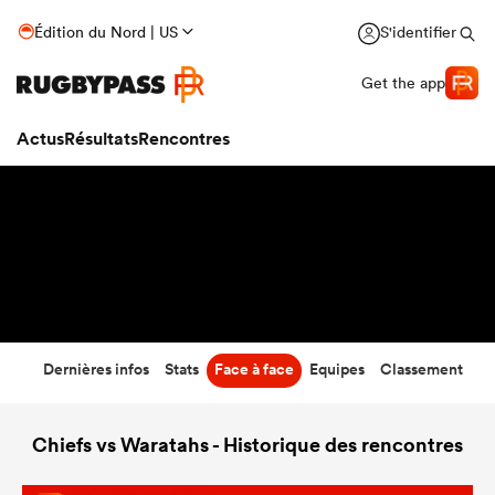
42
-
14
Édition du Nord | US
S'identifier
Temps écoulé
Get the app
Actus
Résultats
Rencontres
Dernières infos
Stats
Face à face
Equipes
Classement
Chiefs vs Waratahs - Historique des rencontres