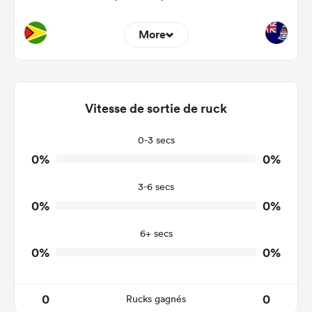
More
0
0
Dominant Tackles
0
0
Vitesse de sortie de ruck
Tackles Made
0
0
Tackles Missed
0-3 secs
0%
0%
0
0
Turnovers Won
3-6 secs
0
0
Tackle Turnover
0%
0%
0
0
Tackle Offload Allowed
6+ secs
0%
0%
0
0
Rucks gagnés