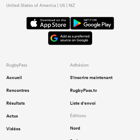
United States of America | US | NZ
RugbyPass
Adhésion
Accueil
S'inscrire maintenant
Rencontres
RugbyPass.tv
Résultats
Liste d'envoi
Actus
Éditions
Nord
Vidéos