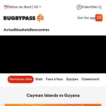
17
-
48
Édition du Nord | US
S'identifier
Temps écoulé
Get the app
Actus
Résultats
Rencontres
Dernières infos
Stats
Face à face
Equipes
Classement
Cayman Islands vs Guyana