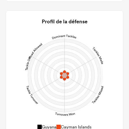
0
0
22m Entries
0
0
Profil de la défense
22m Conversion
0
0
Line Breaks
0
0
Carries
0
0
Kicks
0
0
Post Contact Meters
Guyana
Cayman Islands