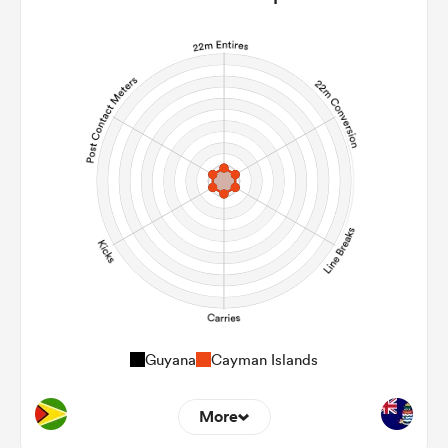
Guyana
Cayman Islands
More