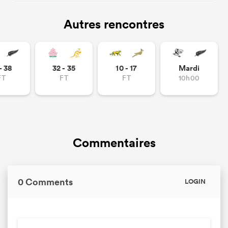
Autres rencontres
- 38
32 - 35
10 - 17
Mardi
FT
FT
FT
10h00
Commentaires
0 Comments
LOGIN