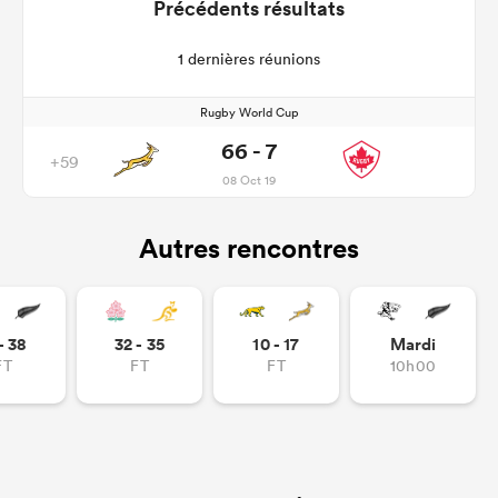
Précédents résultats
1 dernières réunions
Rugby World Cup
66 - 7
+59
08 Oct 19
Autres rencontres
- 38
32 - 35
10 - 17
Mardi
FT
FT
FT
10h00