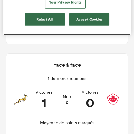
Your Privacy Rights
South Africa v Canada
Reject All
Accept Cookies
Mar 8th Octobre 2019, 03:15am PDT
Face à face
1 dernières réunions
Victoires
Victoires
1
0
Nuls
0
Moyenne de points marqués