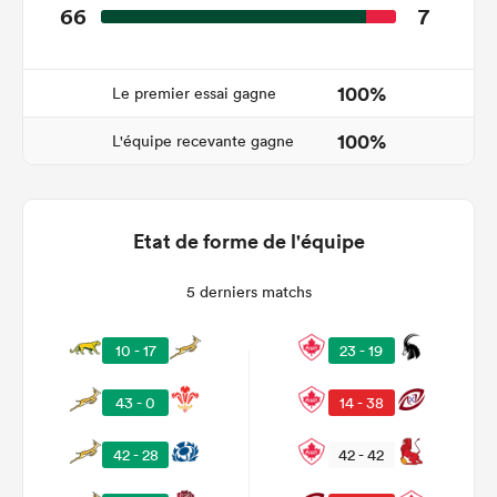
66
7
100%
Le premier essai gagne
100%
L'équipe recevante gagne
Etat de forme de l'équipe
5 derniers matchs
10 - 17
23 - 19
43 - 0
14 - 38
42 - 28
42 - 42