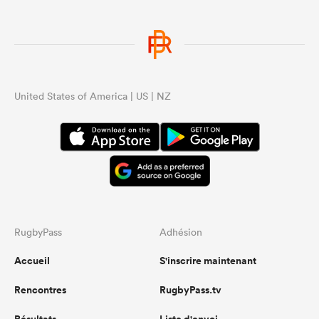
United States of America | US | NZ
RugbyPass
Adhésion
Accueil
S'inscrire maintenant
Rencontres
RugbyPass.tv