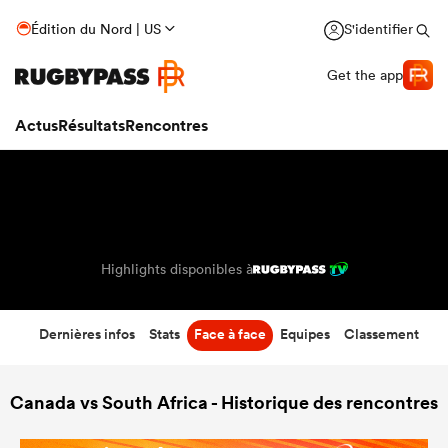
66
-
7
Édition du Nord | US
S'identifier
Temps écoulé
Get the app
Actus
Résultats
Rencontres
Highlights disponibles à
Dernières infos
Stats
Face à face
Equipes
Classement
Canada vs South Africa - Historique des rencontres