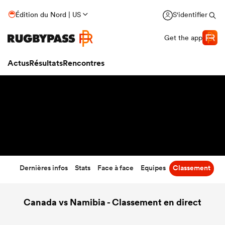
37
-
43
Édition du Nord | US
S'identifier
Temps écoulé
Get the app
Actus
Résultats
Rencontres
Dernières infos
Stats
Face à face
Equipes
Classement
Canada vs Namibia - Classement en direct