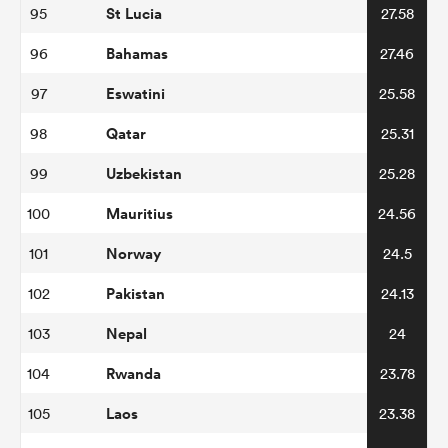
St Lucia
95
27.58
Bahamas
96
27.46
Eswatini
97
25.58
Qatar
98
25.31
Uzbekistan
99
25.28
Mauritius
100
24.56
Norway
101
24.5
Pakistan
102
24.13
Nepal
103
24
Rwanda
104
23.78
Laos
105
23.38