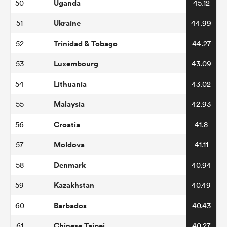
Uganda
50
45.12
Ukraine
51
44.99
Trinidad & Tobago
52
44.27
Luxembourg
53
43.09
Lithuania
54
43.02
Malaysia
55
42.93
Croatia
56
41.8
Moldova
57
41.11
Denmark
58
40.94
Kazakhstan
59
40.49
Barbados
60
40.43
Chinese Taipei
61
40.27