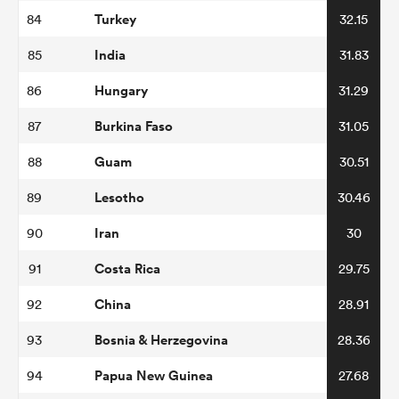
Turkey
84
32.15
India
85
31.83
Hungary
86
31.29
Burkina Faso
87
31.05
Guam
88
30.51
Lesotho
89
30.46
Iran
90
30
Costa Rica
91
29.75
China
92
28.91
Bosnia & Herzegovina
93
28.36
Papua New Guinea
94
27.68