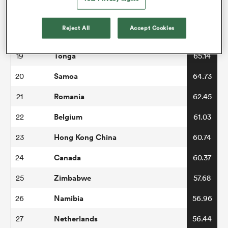
Spain
17
66.83
Reject All
Accept Cookies
Uruguay
18
65.75
Tonga
19
65.14
Samoa
20
64.73
Romania
21
62.45
Belgium
22
61.03
Hong Kong China
23
60.74
Canada
24
60.37
Zimbabwe
25
57.68
Namibia
26
56.96
Netherlands
27
56.44