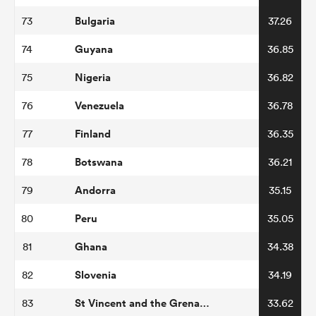
Bulgaria
73
37.26
Guyana
74
36.85
Nigeria
75
36.82
Venezuela
76
36.78
Finland
77
36.35
Botswana
78
36.21
Andorra
79
35.15
Peru
80
35.05
Ghana
81
34.38
Slovenia
82
34.19
St Vincent and the Grenadines
83
33.62