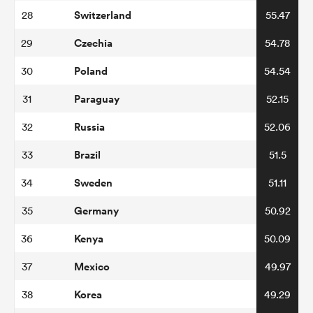
Switzerland
28
55.47
Czechia
29
54.78
Poland
30
54.54
Paraguay
31
52.15
Russia
32
52.06
Brazil
33
51.5
Sweden
34
51.11
Germany
35
50.92
Kenya
36
50.09
Mexico
37
49.97
Korea
38
49.29