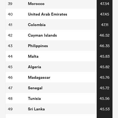
Morocco
39
47.54
United Arab Emirates
40
47.45
Colombia
41
47.11
Cayman Islands
42
46.52
Philippines
43
46.35
Malta
44
45.83
Algeria
45
45.82
Madagascar
46
45.76
Senegal
47
45.72
Tunisia
48
45.56
Sri Lanka
49
45.53