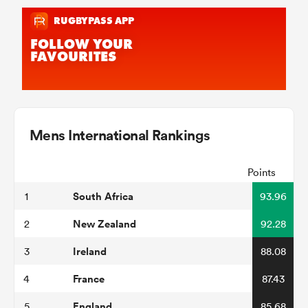
Mens International Rankings
Points
South Africa
1
93.96
New Zealand
2
92.28
Ireland
3
88.08
France
4
87.43
England
5
85.68