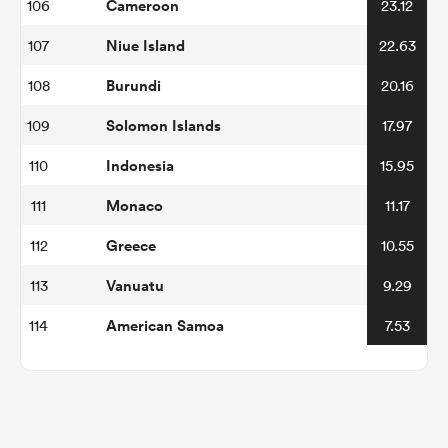
Cameroon
106
23.12
Niue Island
107
22.63
Burundi
108
20.16
Solomon Islands
109
17.97
Indonesia
110
15.95
Monaco
111
11.17
Greece
112
10.55
Vanuatu
113
9.29
American Samoa
114
7.53