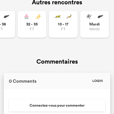
Autres rencontres
- 38
32 - 35
10 - 17
Mardi
FT
FT
FT
10h00
Commentaires
0 Comments
LOGIN
Connectez-vous pour commenter