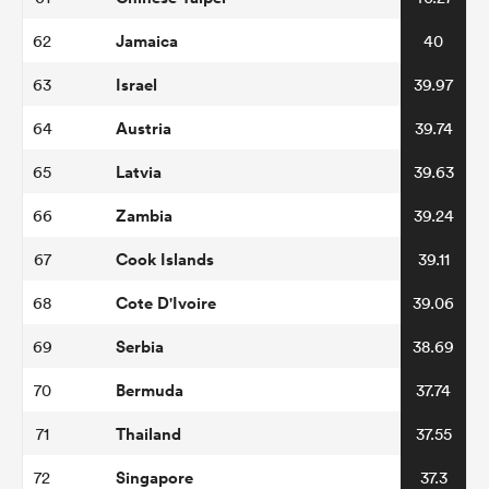
Jamaica
62
40
Israel
63
39.97
Austria
64
39.74
Latvia
65
39.63
Zambia
66
39.24
Cook Islands
67
39.11
Cote D'Ivoire
68
39.06
Serbia
69
38.69
Bermuda
70
37.74
Thailand
71
37.55
Singapore
72
37.3