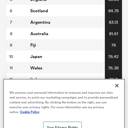
Scotland
6
84.78
Argentina
7
83.13
Australia
8
81.61
Fiji
9
78
Japan
10
76.42
Wales
11
76.38
Italy
12
76.3
Georgia
13
73.94
We process your personal information to measure and improve our sites
and service, to assist our marketing campaigns and to provide personalised
USA
14
70.22
content and advertising. By clicking the button on the right, you can
exercise your privacy rights. For more information see our privacy
notice
Cookie Policy
Portugal
15
69.39
Chile
16
66.94
Your Privacy Rights