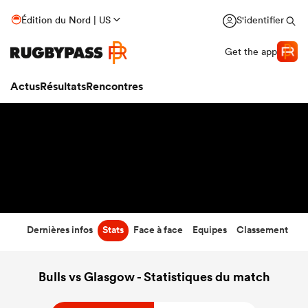
19
-
26
Édition du Nord | US
S'identifier
Temps écoulé
Get the app
Actus
Résultats
Rencontres
Dernières infos
Stats
Face à face
Equipes
Classement
Bulls vs Glasgow - Statistiques du match