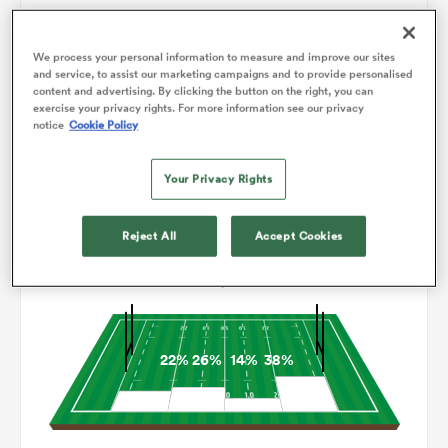
0
0
Drops
153
92
Courses avec ballon
We process your personal information to measure and improve our sites
and service, to assist our marketing campaigns and to provide personalised
content and advertising. By clicking the button on the right, you can
9
5
Franchissements
exercise your privacy rights. For more information see our privacy
notice
Cookie Policy
19
11
Turnovers perdus
Your Privacy Rights
4
4
Turnovers gagnés
Reject All
Accept Cookies
Occupation
22%
26%
14%
38%