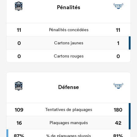
Pénalités
11
11
Pénalités concédées
0
1
Cartons jaunes
0
0
Cartons rouges
Défense
109
180
Tentatives de plaquages
16
42
Plaquages manqués
87%
81%
% de plaquages réussis