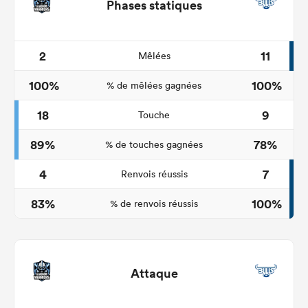
Phases statiques
2
11
Mêlées
100%
100%
% de mêlées gagnées
18
9
Touche
89%
78%
% de touches gagnées
4
7
Renvois réussis
83%
100%
% de renvois réussis
Attaque