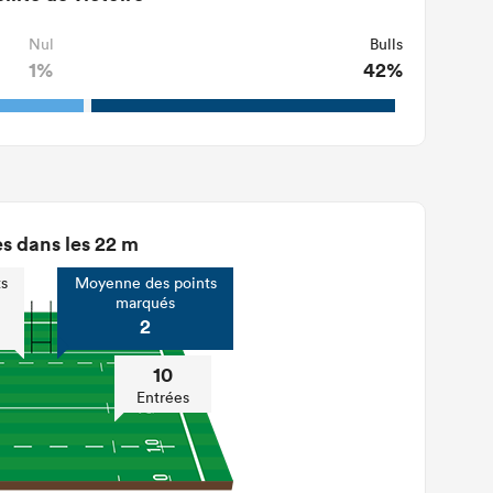
Nul
Bulls
1%
42%
s dans les 22 m
s
Moyenne des points
marqués
2
10
Entrées