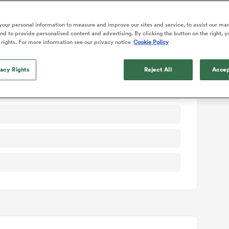
ails du match
our personal information to measure and improve our sites and service, to assist our ma
d to provide personalised content and advertising. By clicking the button on the right, y
 rights. For more information see our privacy notice
Cookie Policy
vacy Rights
Reject All
Accep