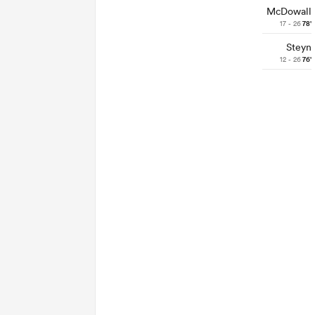
McDowall
17 - 26
78'
Steyn
12 - 26
76'