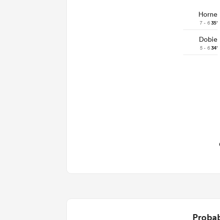
Horne
7 - 6
35'
Dobie
5 - 6
34'
Probab