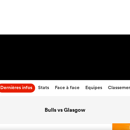
19
-
26
Temps écoulé
Dernières infos
Stats
Face à face
Equipes
Classeme
Bulls vs Glasgow