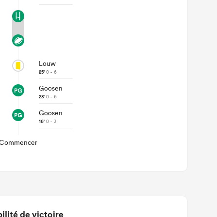
Louw
25'
0 - 6
Goosen
23'
0 - 6
Goosen
16'
0 - 3
Commencer
ilité de victoire