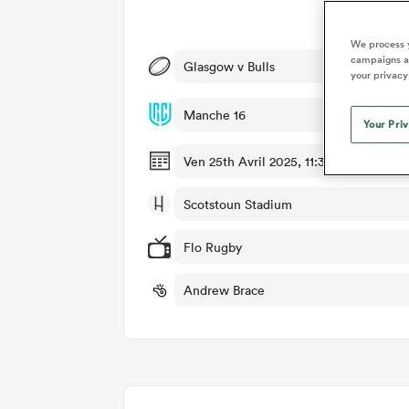
Dét
We process y
campaigns an
Glasgow v Bulls
your privacy
Manche 16
Your Pri
Ven 25th Avril 2025, 11:35am PDT
Scotstoun Stadium
Flo Rugby
Andrew Brace