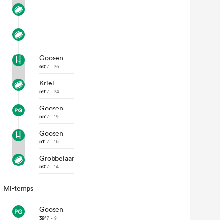
Goosen
60'
7 - 26
Kriel
59'
7 - 24
Goosen
55'
7 - 19
Goosen
51'
7 - 16
Grobbelaar
50'
7 - 14
Mi-temps
Goosen
39'
7 - 9