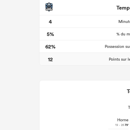
Temps
4
Minute
5%
% du ma
62%
Possession su
12
Points sur 
T
Horne
19 - 26
79'