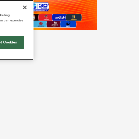
rketing
ou can exercise
t Cookies