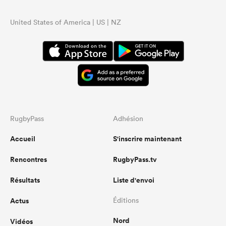
United States of America | US | NZ
RugbyPass
Adhésion
Accueil
S'inscrire maintenant
Rencontres
RugbyPass.tv
Résultats
Liste d'envoi
Actus
Éditions
Nord
Vidéos