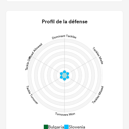
0
0
22m Entries
0
0
Profil de la défense
22m Conversion
0
0
Line Breaks
0
0
Carries
0
0
Kicks
0
0
Post Contact Meters
Bulgaria
Slovenia