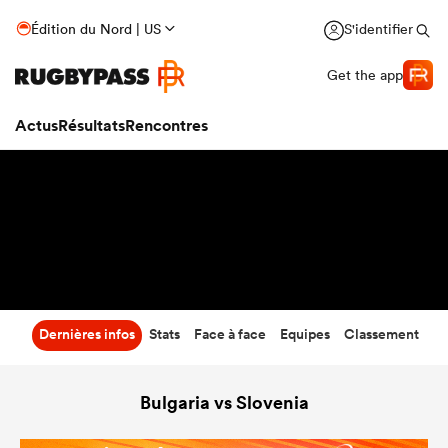
39
-
19
Édition du Nord | US
S'identifier
Temps écoulé
Get the app
Actus
Résultats
Rencontres
Dernières infos
Stats
Face à face
Equipes
Classement
Bulgaria vs Slovenia