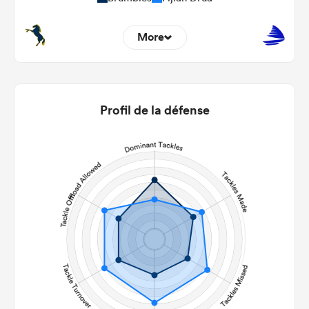
More
14
6
22m Entries
2
4.5
Profil de la défense
22m Conversion
11
8
Line Breaks
124
94
Carries
18
23
Kicks
512
358
Post Contact Meters