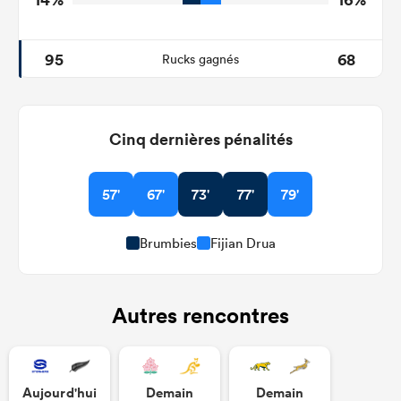
95
68
Rucks gagnés
Cinq dernières pénalités
57'
67'
73'
77'
79'
Brumbies
Fijian Drua
Autres rencontres
Aujourd'hui
Demain
Demain