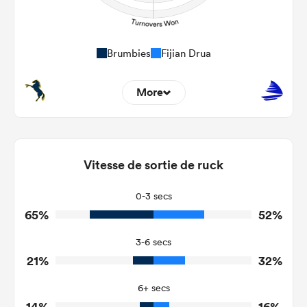
Brumbies
Fijian Drua
More
8
5
Dominant Tackles
104
134
Vitesse de sortie de ruck
Tackles Made
17
30
Tackles Missed
0-3 secs
65%
52%
5
10
Turnovers Won
3-6 secs
2
3
Tackle Turnover
21%
32%
10
15
Tackle Offload Allowed
6+ secs
14%
16%