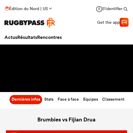
28
-
33
Édition du Nord | US
S'identifier
Temps écoulé
Get the app
Actus
Résultats
Rencontres
Dernières infos
Stats
Face à face
Equipes
Classement
Brumbies vs Fijian Drua