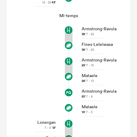
12 - 22
43'
Mi-temps
Armstrong-Ravula
38'
7 - 22
Fines-Leleiwasa
36'
7 - 20
Armstrong-Ravula
29'
7 - 15
Mataele
28'
7 - 13
Armstrong-Ravula
25'
7 - 8
Mataele
14'
7 - 5
Lonergan
7 - 0
12'