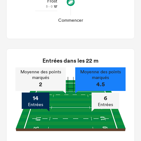
Frost
5 - 0
12'
Commencer
Entrées dans les 22 m
Moyenne des points
Moyenne des points
marqués
marqués
2
4.5
14
6
Entrées
Entrées