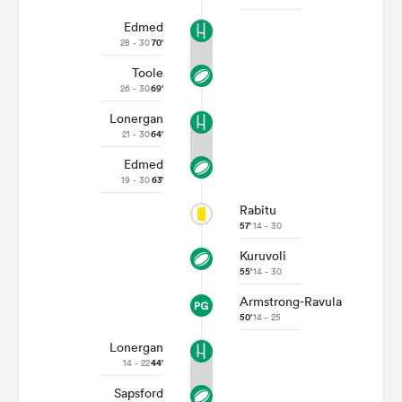
Edmed
28 - 30
70'
Toole
26 - 30
69'
Lonergan
21 - 30
64'
Edmed
19 - 30
63'
Rabitu
57'
14 - 30
Kuruvoli
55'
14 - 30
Armstrong-Ravula
50'
14 - 25
Lonergan
14 - 22
44'
Sapsford