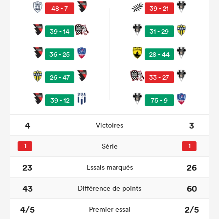
48 - 7
39 - 21
39 - 14
31 - 29
36 - 25
28 - 44
26 - 47
33 - 27
39 - 12
75 - 9
4
3
Victoires
1
Série
1
23
26
Essais marqués
43
60
Différence de points
4/5
2/5
Premier essai