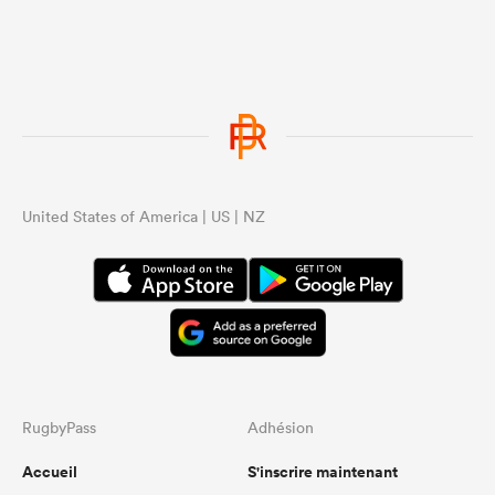
United States of America | US | NZ
RugbyPass
Adhésion
Accueil
S'inscrire maintenant