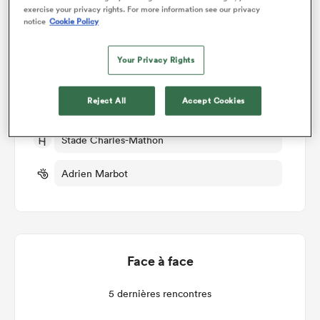
exercise your privacy rights. For more information see our privacy
notice
Cookie Policy
Oyonnax v Brive
Your Privacy Rights
Manche 18
Reject All
Accept Cookies
Jeu 23rd Janvier 2025, 12:00pm PST
Stade Charles-Mathon
Adrien Marbot
Face à face
5 dernières rencontres