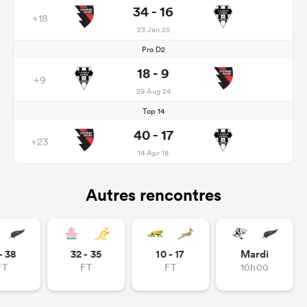
34 - 16
+18
23 Jan 25
Pro D2
18 - 9
+9
29 Aug 24
Top 14
40 - 17
+23
14 Apr 18
Autres rencontres
- 38
32 - 35
10 - 17
Mardi
FT
FT
FT
10h00