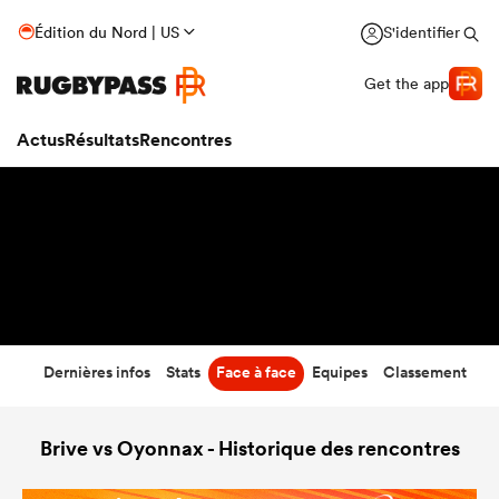
34
-
16
Édition du Nord | US
S'identifier
Temps écoulé
Get the app
Actus
Résultats
Rencontres
Dernières infos
Stats
Face à face
Equipes
Classement
Brive vs Oyonnax - Historique des rencontres