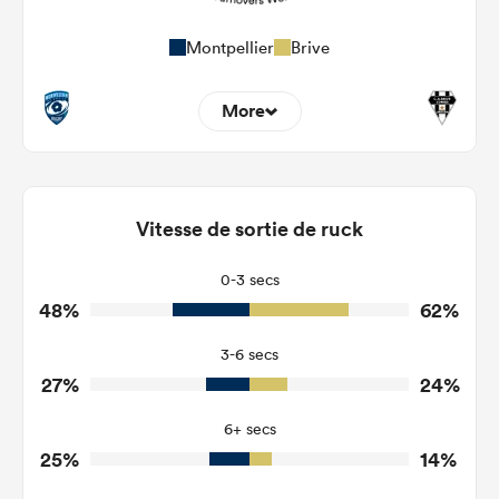
Montpellier
Brive
More
9
17
Dominant Tackles
114
84
Vitesse de sortie de ruck
Tackles Made
22
24
Tackles Missed
0-3 secs
48%
62%
3
6
Turnovers Won
3-6 secs
0
3
Tackle Turnover
27%
24%
4
15
Tackle Offload Allowed
6+ secs
25%
14%