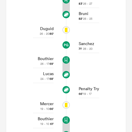
83'
26 - 27
Bruni
82'
26 - 25
Duguid
26 - 20
80'
Sanchez
71'
26 - 20
Bouthier
26 - 17
69'
Lucas
24 - 17
68'
Penalty Try
66'
19 - 17
Mercer
19 - 10
66'
Bouthier
19 - 10
61'