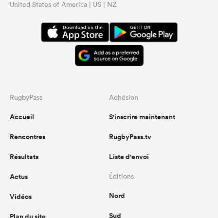
United States of America | US | NZ
RugbyPass
Adhésion
Accueil
S'inscrire maintenant
Rencontres
RugbyPass.tv
Résultats
Liste d'envoi
Actus
Éditions
Nord
Vidéos
Sud
Plan du site