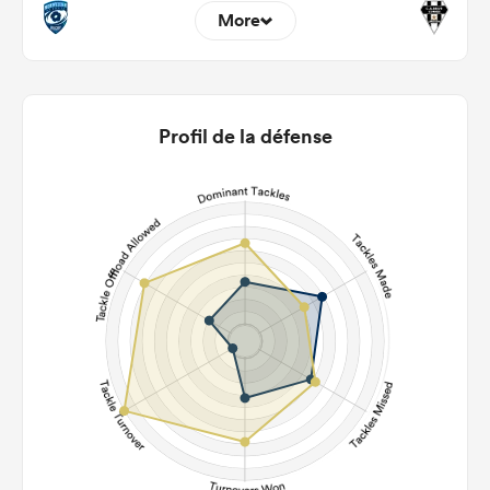
More
11
8
22m Entries
2.36
3
Profil de la défense
22m Conversion
6
2
Line Breaks
94
110
Carries
22
23
Kicks
212
260
Post Contact Meters