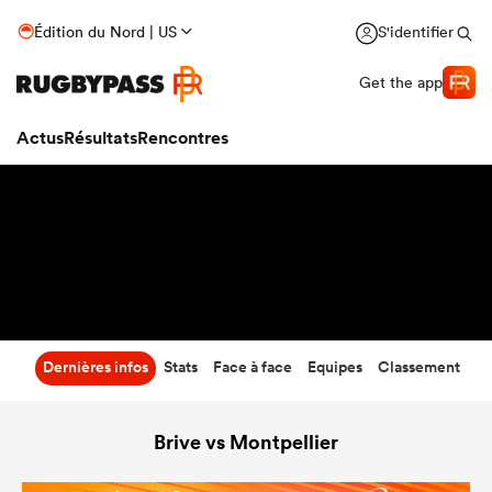
26
-
27
Édition du Nord | US
S'identifier
Temps écoulé
Get the app
Actus
Résultats
Rencontres
Dernières infos
Stats
Face à face
Equipes
Classement
Brive vs Montpellier