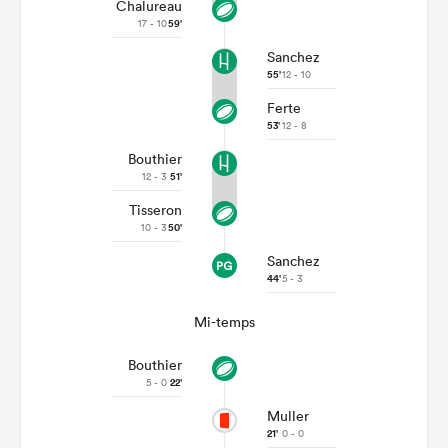
Chalureau
17 - 10
59'
Sanchez
55'
12 - 10
Ferte
53'
12 - 8
Bouthier
12 - 3
51'
Tisseron
10 - 3
50'
Sanchez
44'
5 - 3
Mi-temps
Bouthier
5 - 0
22'
Muller
21'
0 - 0