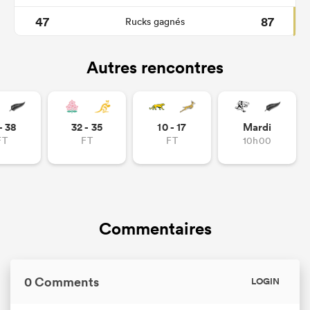
47
87
Rucks gagnés
Autres rencontres
- 38
32 - 35
10 - 17
Mardi
FT
FT
FT
10h00
Commentaires
0 Comments
LOGIN