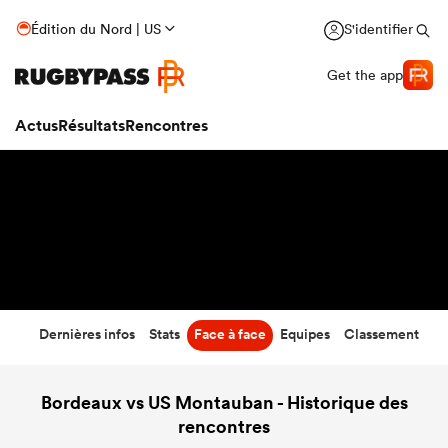
16
-
31
Édition du Nord | US
S'identifier
Temps écoulé
Get the app
Actus
Résultats
Rencontres
Dernières infos
Stats
Face à face
Equipes
Classement
Bordeaux vs US Montauban - Historique des
rencontres