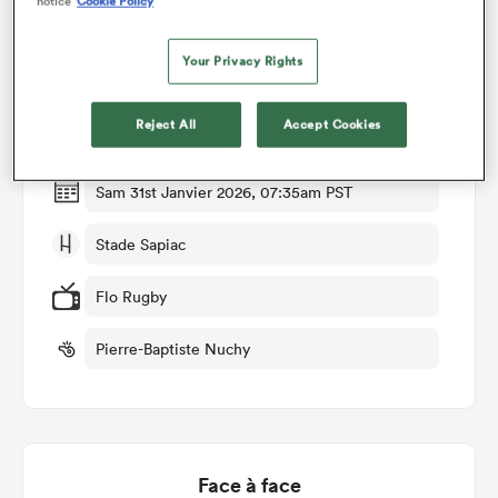
notice
Cookie Policy
Détails du match
Your Privacy Rights
US Montauban v Bordeaux
Reject All
Accept Cookies
Manche 16
Sam 31st Janvier 2026, 07:35am PST
Stade Sapiac
Flo Rugby
Pierre-Baptiste Nuchy
Face à face