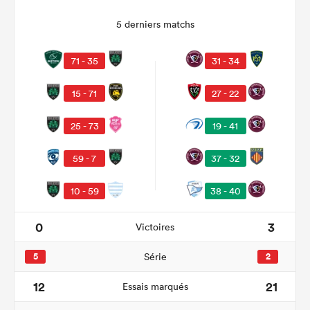
5 derniers matchs
71 - 35
31 - 34
27 - 22
15 - 71
19 - 41
25 - 73
37 - 32
59 - 7
38 - 40
10 - 59
0
3
Victoires
5
Série
2
12
21
Essais marqués