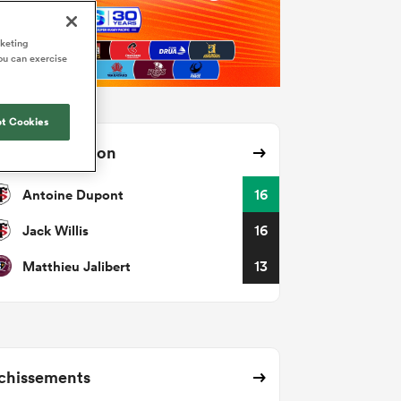
rketing
ou can exercise
t Cookies
ses avec ballon
Antoine Dupont
16
Jack Willis
16
Matthieu Jalibert
13
chissements