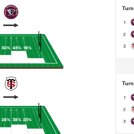
Turn
1
2
3
30%
45%
18%
Turn
1
2
%
28%
38%
23%
3