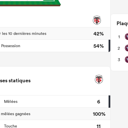
Plaq
42%
r les 10 dernières minutes
1
54%
Possession
2
3
ses statiques
6
Mêlées
100%
 mêlées gagnées
11
Touche