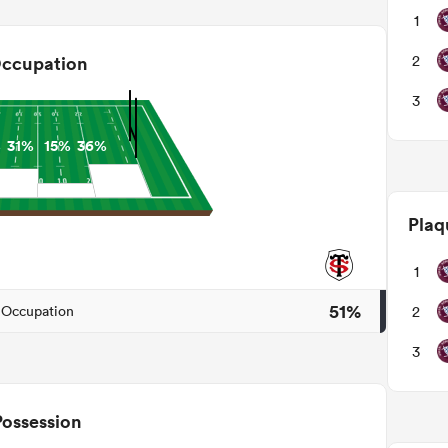
1
2
ccupation
3
%
31%
15%
36%
Plaq
1
51%
2
Occupation
3
Possession