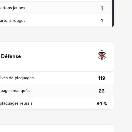
1
artons jaunes
1
artons rouges
Défense
119
tives de plaquages
23
quages manqués
84%
plaquages réussis