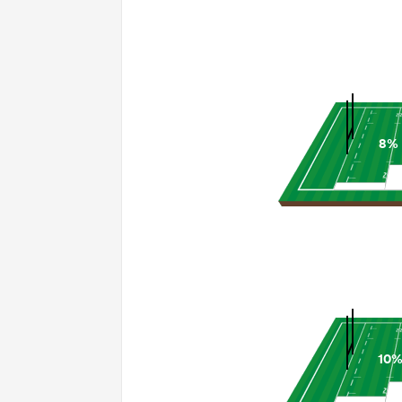
8%
10