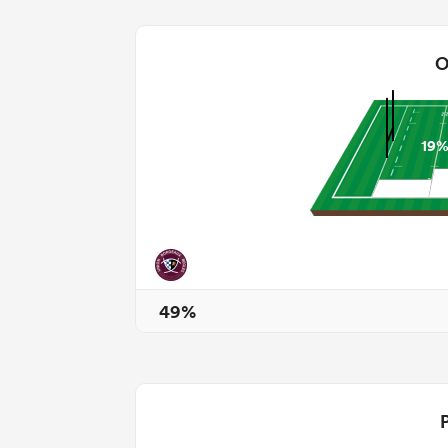
O
19
49%