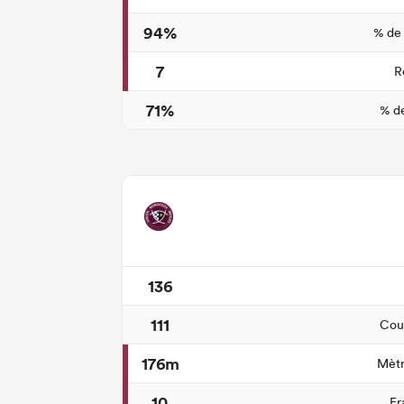
94%
% de
7
R
71%
% de
136
111
Cour
176m
Mètr
10
Fr