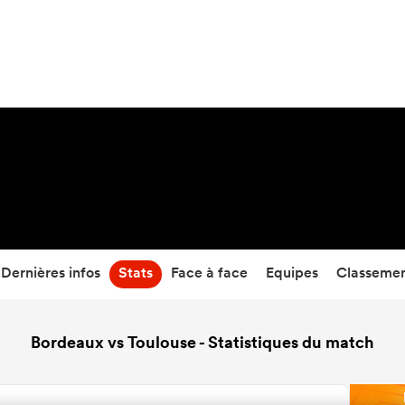
30
-
15
Temps écoulé
Dernières infos
Stats
Face à face
Equipes
Classeme
Bordeaux vs Toulouse - Statistiques du match