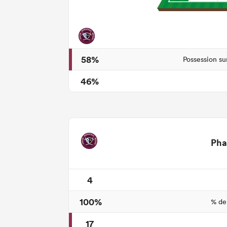
58%
Possession su
46%
Pha
4
100%
% de
17