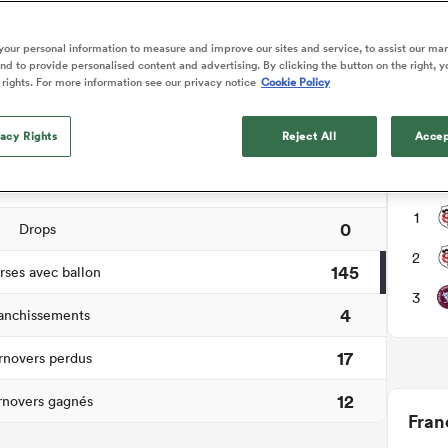
hèse du match
our personal information to measure and improve our sites and service, to assist our ma
d to provide personalised content and advertising. By clicking the button on the right, y
 rights. For more information see our privacy notice
Cookie Policy
1
e pied de pénalité
vacy Rights
Reject All
Accep
2
Essais
Cour
1
ansformations
1
0
Drops
2
145
ses avec ballon
3
4
anchissements
17
rnovers perdus
12
rnovers gagnés
Fran