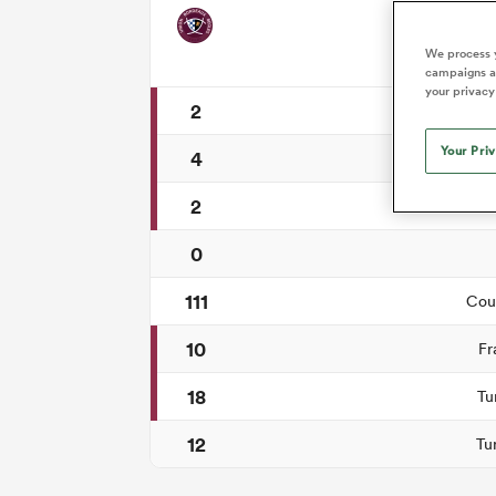
Synt
We process y
campaigns an
your privacy
2
Coups d
Your Pri
4
2
Tr
0
111
Cour
10
Fr
18
Tu
12
Tu