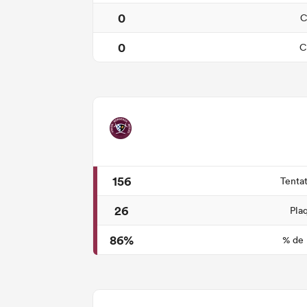
0
C
0
C
156
Tenta
26
Pla
86%
% de 