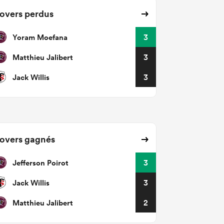
overs perdus
Yoram Moefana
3
Matthieu Jalibert
3
Jack Willis
3
overs gagnés
Jefferson Poirot
3
Jack Willis
3
Matthieu Jalibert
2