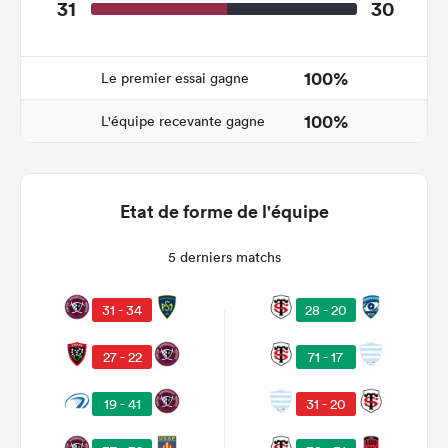
31
30
100%
Le premier essai gagne
100%
L'équipe recevante gagne
Etat de forme de l'équipe
5 derniers matchs
31 - 34
28 - 20
27 - 22
71 - 17
19 - 41
31 - 20