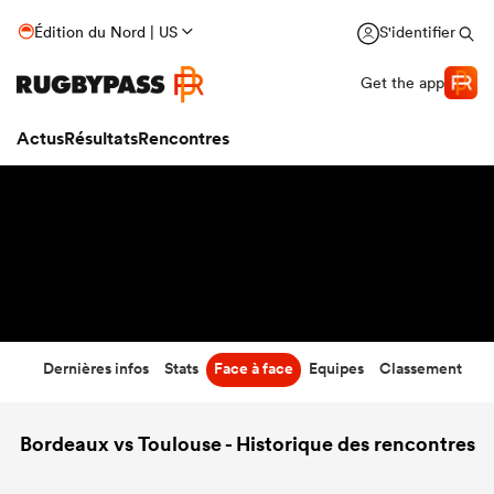
30
-
15
Édition du Nord | US
S'identifier
Temps écoulé
Get the app
Actus
Résultats
Rencontres
Dernières infos
Stats
Face à face
Equipes
Classement
Bordeaux vs Toulouse - Historique des rencontres