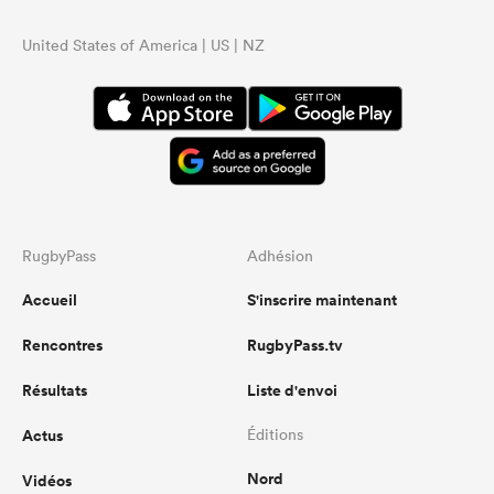
United States of America | US | NZ
RugbyPass
Adhésion
Accueil
S'inscrire maintenant
Rencontres
RugbyPass.tv
Résultats
Liste d'envoi
Actus
Éditions
Nord
Vidéos