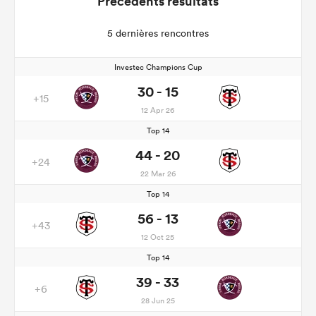
Précédents résultats
5 dernières rencontres
Investec Champions Cup
30 - 15
+15
12 Apr 26
Top 14
44 - 20
+24
22 Mar 26
Top 14
56 - 13
+43
12 Oct 25
Top 14
39 - 33
+6
28 Jun 25