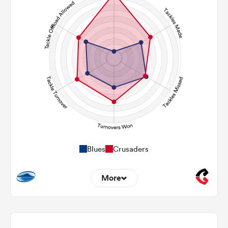
153
104
Carries
19
25
Kicks
326
194
Post Contact Meters
Blues
Crusaders
More
0
3
Dominant Tackles