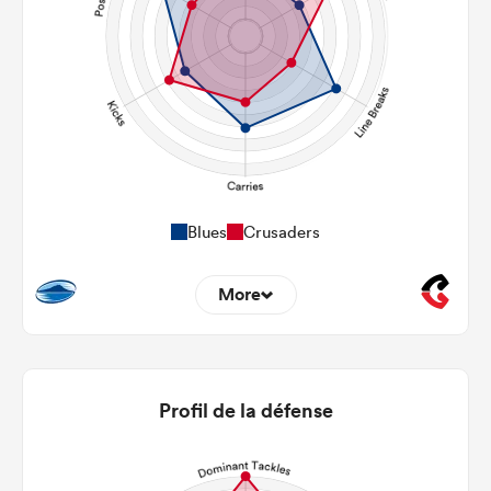
Blues
Crusaders
More
9
11
22m Entries
2.11
3.55
Profil de la défense
22m Conversion
7
3
Line Breaks