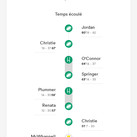
Temps écoulé
Jordan
80'
19 - 42
Christie
19 - 37
67'
O'Connor
64'
14 - 37
Springer
63'
14 - 35
Plummer
14 - 30
58'
Renata
12 - 30
57'
Christie
51'
7 - 30
McWhannell