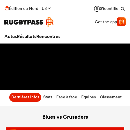
19
-
42
Édition du Nord | US
S'identifier
Temps écoulé
Get the app
Actus
Résultats
Rencontres
Dernières infos
Stats
Face à face
Equipes
Classement
Blues vs Crusaders