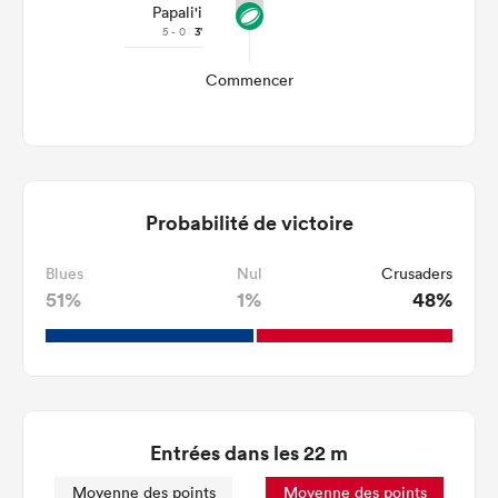
Papali'i
5 - 0
3'
Commencer
Probabilité de victoire
Blues
Nul
Crusaders
51%
1%
48%
Entrées dans les 22 m
Moyenne des points
Moyenne des points