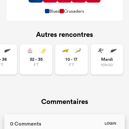
Blues
Crusaders
Autres rencontres
- 38
32 - 35
10 - 17
Mardi
FT
FT
FT
10h00
Commentaires
0 Comments
LOGIN