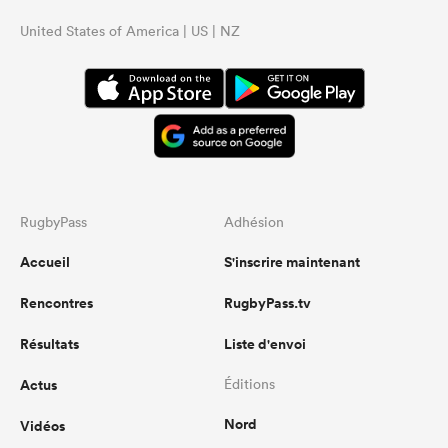
United States of America | US | NZ
RugbyPass
Adhésion
Accueil
S'inscrire maintenant
Rencontres
RugbyPass.tv
Résultats
Liste d'envoi
Actus
Éditions
Nord
Vidéos