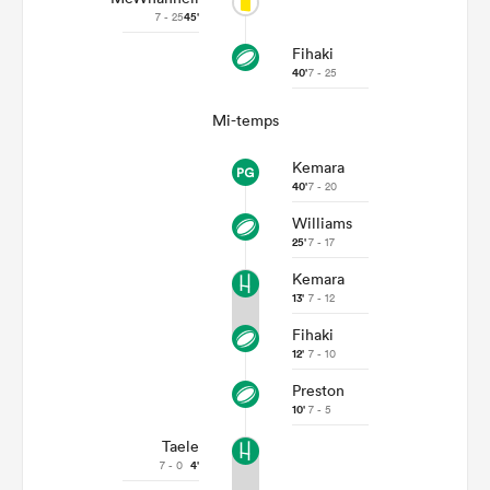
7 - 25
45'
Fihaki
40'
7 - 25
Mi-temps
Kemara
40'
7 - 20
Williams
25'
7 - 17
Kemara
13'
7 - 12
Fihaki
12'
7 - 10
Preston
10'
7 - 5
Taele
7 - 0
4'