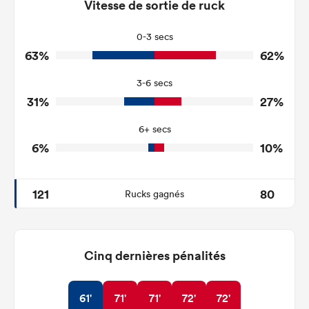
131
189
Vitesse de sortie de ruck
Tackles Made
22
21
Tackles Missed
0-3 secs
63%
62%
5
8
Turnovers Won
3-6 secs
2
3
Tackle Turnover
31%
27%
9
12
Tackle Offload Allowed
6+ secs
6%
10%
121
80
Rucks gagnés
Cinq dernières pénalités
61'
71'
71'
72'
72'