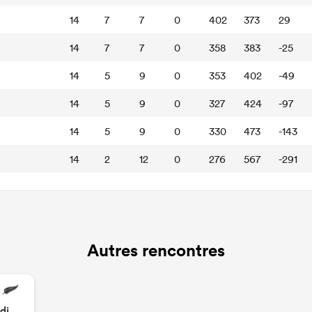
14
7
7
0
402
373
29
14
7
7
0
358
383
-25
14
5
9
0
353
402
-49
14
5
9
0
327
424
-97
14
5
9
0
330
473
-143
14
2
12
0
276
567
-291
Autres rencontres
di