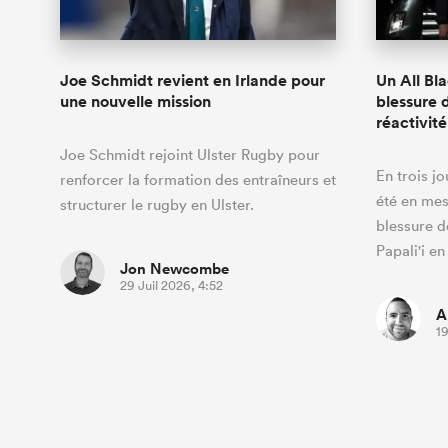
Joe Schmidt revient en Irlande pour
Un All Bla
une nouvelle mission
blessure d
réactivit
Joe Schmidt rejoint Ulster Rugby pour
En trois j
renforcer la formation des entraîneurs et
été en mes
structurer le rugby en Ulster.
blessure d
Papali'i e
Jon Newcombe
29 Juil 2026, 4:52
A
19