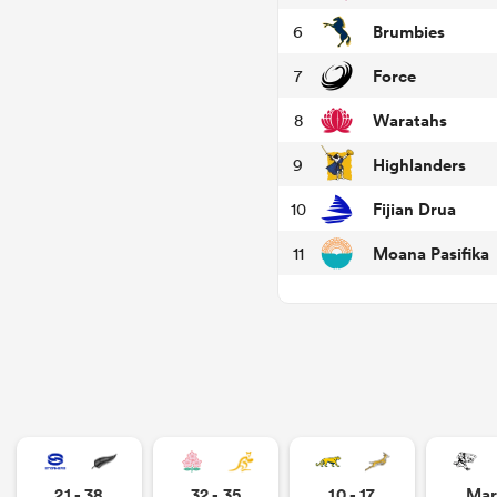
Brumbies
6
Force
7
Waratahs
8
Highlanders
9
Fijian Drua
10
Moana Pasifika
11
21 - 38
32 - 35
10 - 17
Mar