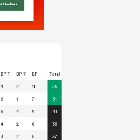
t Cookies
BP T
BP-7
BP
Total
9
2
11
55
6
1
7
51
5
4
9
41
4
2
6
38
3
2
5
37