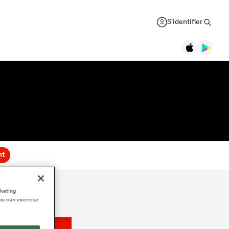
S'identifier
nt
rketing
ou can exercise