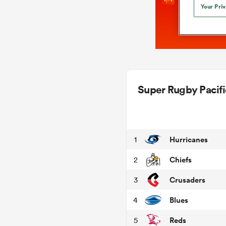
Your Pri
Super Rugby Pacifi
Hurricanes
1
Chiefs
2
Crusaders
3
Blues
4
Reds
5