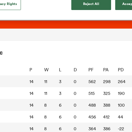
vacy Rights
Reject All
Accep
c
P
W
L
D
PF
PA
PD
14
11
3
0
562
298
264
14
11
3
0
515
325
190
14
8
6
0
488
388
100
14
8
6
0
456
412
44
14
8
6
0
364
386
-22