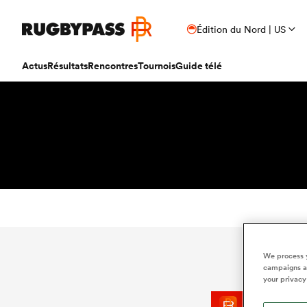
Édition du Nord | US
Actus
Résultats
Rencontres
Tournois
Guide télé
We process y
campaigns an
your privacy