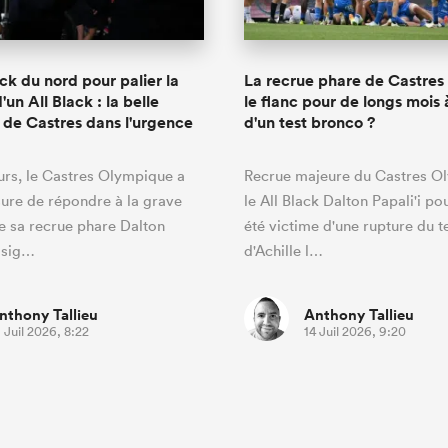
ck du nord pour palier la
La recrue phare de Castres 
'un All Black : la belle
le flanc pour de longs mois
é de Castres dans l'urgence
d'un test bronco ?
ours, le Castres Olympique a
Recrue majeure du Castres O
ure de répondre à la grave
le All Black Dalton Papali'i po
e sa recrue phare Dalton
été victime d'une rupture du 
n sig…
d'Achille l…
nthony Tallieu
Anthony Tallieu
 Juil 2026, 8:22
14 Juil 2026, 9:20