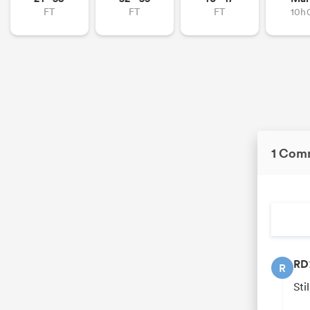
FT
FT
FT
10h
1 Com
RD
R
Sti