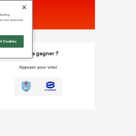
rketing
ou can exercise
t Cookies
Qui va gagner ?
Appuyez pour voter