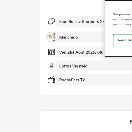
Dét
We process y
campaigns an
Blue Bulls v Stormers XXIII
your privacy
Manche 6
Your Pri
Ven 21st Août 2026, 08:05am PDT
Loftus Versfeld
RugbyPass TV
F