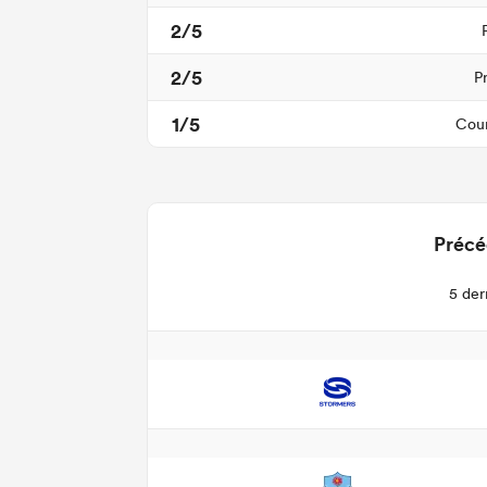
2/5
2/5
P
1/5
Cour
Précé
5 der