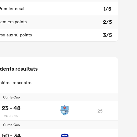
1/5
Premier essai
2/5
remiers points
3/5
se aux 10 points
dents résultats
nières rencontres
Currie Cup
23 - 48
+25
26 Jul 25
Currie Cup
50 - 34