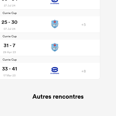
27 Jul 24
Currie Cup
25 - 30
+5
07 Jul 24
Currie Cup
31 - 7
29 Apr 23
Currie Cup
33 - 41
+8
17 Mar 23
Autres rencontres