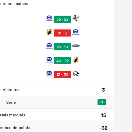
derniers matchs
36 - 28
41 - 3
25 - 19
40 - 22
13 - 39
3
Victoires
Série
1
15
ssais marqués
-32
érence de points