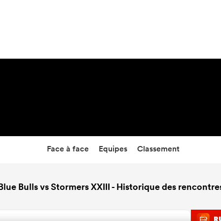
8:05
21 Août 26
Face à face
Equipes
Classement
Blue Bulls vs Stormers XXIII - Historique des rencontre