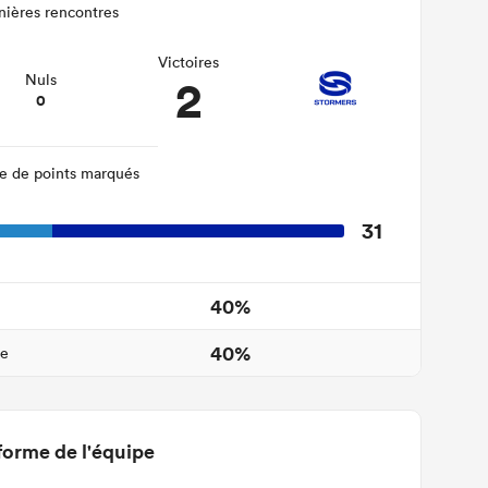
nières rencontres
Victoires
2
Nuls
0
 de points marqués
31
40%
40%
ne
forme de l'équipe