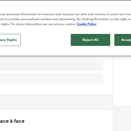
ails du match
our personal information to measure and improve our sites and service, to assist our ma
d to provide personalised content and advertising. By clicking the button on the right, y
 rights. For more information see our privacy notice
Cookie Policy
vacy Rights
Reject All
Accep
ace à face