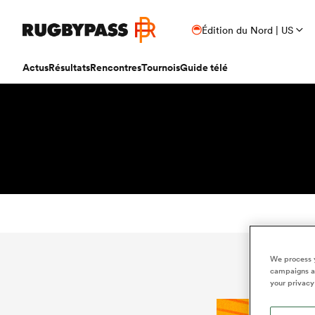
Édition du Nord | US
Actus
Résultats
Rencontres
Tournois
Guide télé
We process y
campaigns an
your privacy