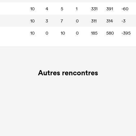
10
4
5
1
331
391
-60
10
3
7
0
311
314
-3
10
0
10
0
185
580
-395
Autres rencontres