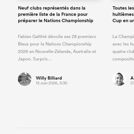
Neuf clubs représentés dans la
Toutes le
première liste de la France pour
huitièmes
préparer le Nations Championship
Cup en un
Fabien Galthié dévoile ses 28 premiers
La Champi
Bleus pour le Nations Championship
avec les h
2026 en Nouvelle-Zélande, Australie et
quatre clu
Japon. Surpris…
compositi
Willy Billiard
A
15 Juin 2026, 3:30
0