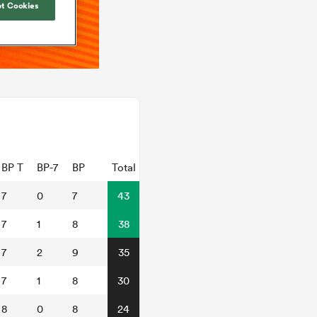
t Cookies
BP T
BP-7
BP
Total
7
0
7
43
7
1
8
38
7
2
9
35
7
1
8
30
8
0
8
24