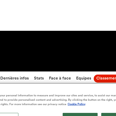
55
-
21
Temps écoulé
Dernières infos
Stats
Face à face
Equipes
Classeme
our personal information to measure and improve our sites and service, to assist our ma
Blue Bulls vs Griffons - Classement en direct
d to provide personalised content and advertising. By clicking the button on the right, y
 rights. For more information see our privacy notice
Cookie Policy