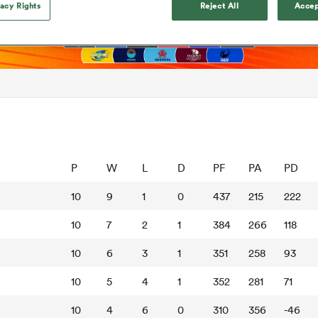
vacy Rights
Reject All
Accep
P
W
L
D
PF
PA
PD
10
9
1
0
437
215
222
10
7
2
1
384
266
118
10
6
3
1
351
258
93
10
5
4
1
352
281
71
10
4
6
0
310
356
-46