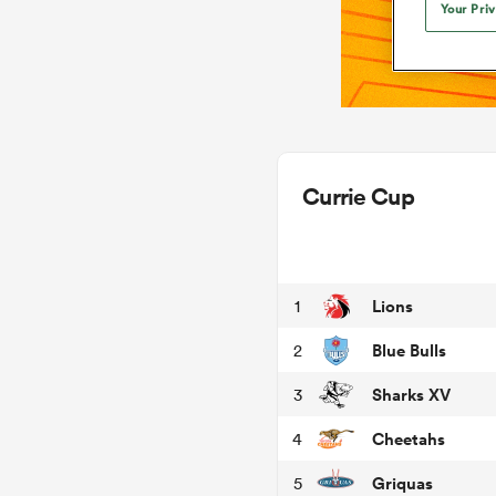
Your Pri
Currie Cup
Lions
1
Blue Bulls
2
Sharks XV
3
Cheetahs
4
Griquas
5