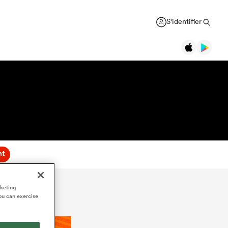
S'identifier
nt
rketing
ou can exercise