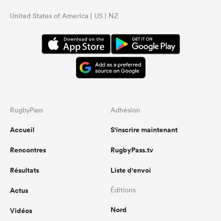
United States of America | US | NZ
RugbyPass
Adhésion
Accueil
S'inscrire maintenant
Rencontres
RugbyPass.tv
Résultats
Liste d'envoi
Actus
Éditions
Nord
Vidéos