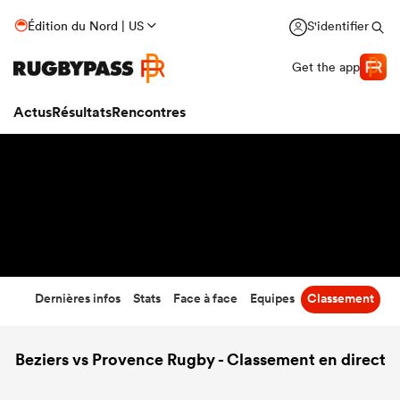
30
-
31
Édition du Nord | US
S'identifier
Temps écoulé
Get the app
Actus
Résultats
Rencontres
Dernières infos
Stats
Face à face
Equipes
Classement
Beziers vs Provence Rugby - Classement en direct