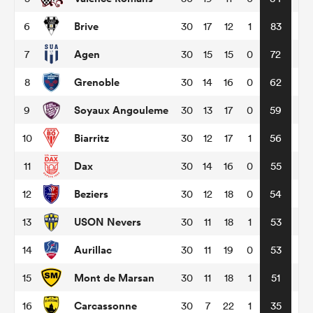
Brive
6
30
17
12
1
83
Agen
7
30
15
15
0
72
Grenoble
8
30
14
16
0
62
Soyaux Angouleme
9
30
13
17
0
59
Biarritz
10
30
12
17
1
56
Dax
11
30
14
16
0
55
Beziers
12
30
12
18
0
54
USON Nevers
13
30
11
18
1
53
Aurillac
14
30
11
19
0
53
Mont de Marsan
15
30
11
18
1
51
Carcassonne
16
30
7
22
1
35