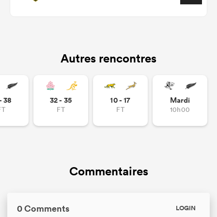
Autres rencontres
- 38
32 - 35
10 - 17
Mardi
FT
FT
FT
10h00
Commentaires
0 Comments
LOGIN