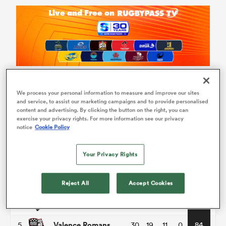
We process your personal information to measure and improve our sites
Pro D2
and service, to assist our marketing campaigns and to provide personalised
content and advertising. By clicking the button on the right, you can
exercise your privacy rights. For more information see our privacy
P
W
L
D
Total
notice
Cookie Policy
Vannes
1
30
24
5
1
116
Your Privacy Rights
Colomiers
2
30
21
9
0
95
Provence Rugby
Reject All
Accept Cookies
3
30
19
11
0
92
Oyonnax
4
30
17
13
0
86
Valence Romans
5
30
19
11
0
84