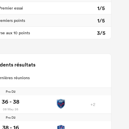
1/5
Premier essai
1/5
remiers points
3/5
se aux 10 points
dents résultats
rnières réunions
Pro D2
36 - 38
+2
08 May 26
Pro D2
38 - 16