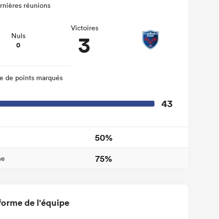
rnières réunions
Victoires
3
Nuls
0
 de points marqués
43
50%
75%
ne
forme de l'équipe