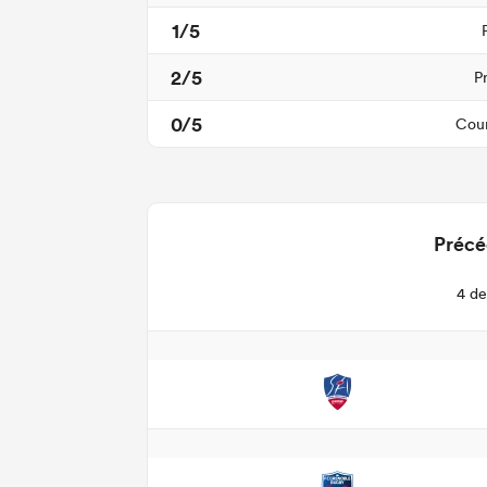
1/5
2/5
P
0/5
Cour
Précé
4 de