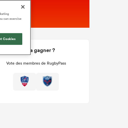
rketing
ou can exercise
t Cookies
Qui va gagner ?
Vote des membres de RugbyPass