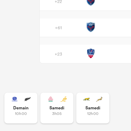
+22
+61
+23
Demain
Samedi
Samedi
10h00
3h05
12h00