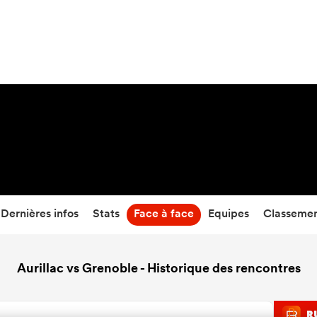
36
-
38
Temps écoulé
Dernières infos
Stats
Face à face
Equipes
Classeme
Aurillac vs Grenoble - Historique des rencontres