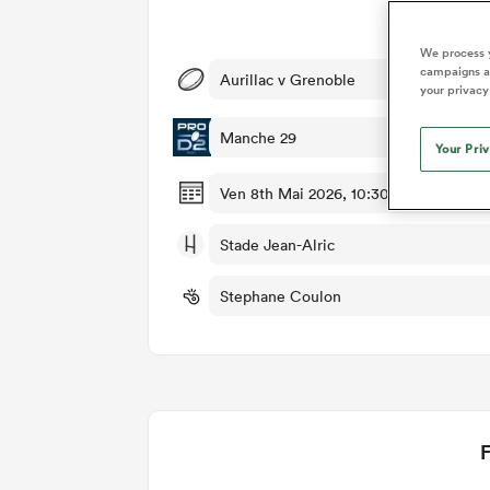
Dét
We process y
campaigns an
Aurillac v Grenoble
your privacy
Manche 29
Your Pri
Ven 8th Mai 2026, 10:30am PDT
Stade Jean-Alric
Stephane Coulon
F