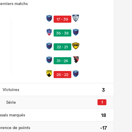
derniers matchs
17 - 39
36 - 38
22 - 21
31 - 26
25 - 22
3
Victoires
Série
1
18
ssais marqués
-17
érence de points