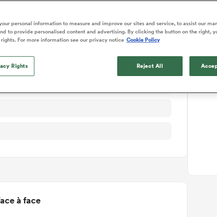
ails du match
our personal information to measure and improve our sites and service, to assist our ma
d to provide personalised content and advertising. By clicking the button on the right, y
 rights. For more information see our privacy notice
Cookie Policy
vacy Rights
Reject All
Accep
ace à face