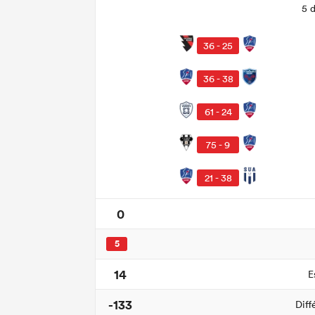
5 
36 - 25
36 - 38
61 - 24
75 - 9
21 - 38
0
5
14
E
-133
Diff