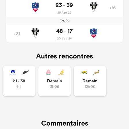
23 - 39
+16
25 Apr 25
Pro D2
48 - 17
+31
20 Sep 24
Autres rencontres
21 - 38
Demain
Demain
FT
3h05
12h00
Commentaires