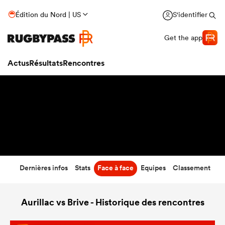
75
-
9
Édition du Nord | US
S'identifier
Temps écoulé
Get the app
Actus
Résultats
Rencontres
Dernières infos
Stats
Face à face
Equipes
Classement
Aurillac vs Brive - Historique des rencontres