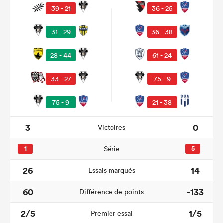
39 - 21
36 - 25
31 - 29
36 - 38
28 - 44
61 - 24
33 - 27
75 - 9
75 - 9
21 - 38
3
0
Victoires
1
Série
5
26
14
Essais marqués
60
-133
Différence de points
2/5
1/5
Premier essai