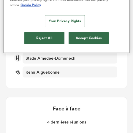
notice
Cookie Policy
Brive v Aurillac
Your Privacy Rights
Manche 27
Reject All
Accept Cookies
Ven 17th Avril 2026, 10:30am PDT
Stade Amedee-Domenech
Remi Aiguebonne
Face à face
4 dernières réunions