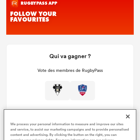
Qui va gagner ?
Vote des membres de RugbyPass
We process your personal information to measure and improve our sites
and service, to assist our marketing campaigns and to provide personalised
content and advertising. By clicking the button on the right, you can
Détails du match
exercise your privacy rights. For more information see our privacy