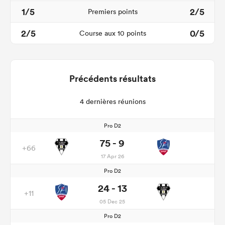
1/5
2/5
Premiers points
2/5
0/5
Course aux 10 points
Précédents résultats
4 dernières réunions
Pro D2
75 - 9
+66
17 Apr 26
Pro D2
24 - 13
+11
05 Dec 25
Pro D2