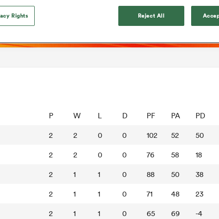
vacy Rights
Reject All
Accep
P
W
L
D
PF
PA
PD
2
2
0
0
102
52
50
2
2
0
0
76
58
18
2
1
1
0
88
50
38
2
1
1
0
71
48
23
2
1
1
0
65
69
-4