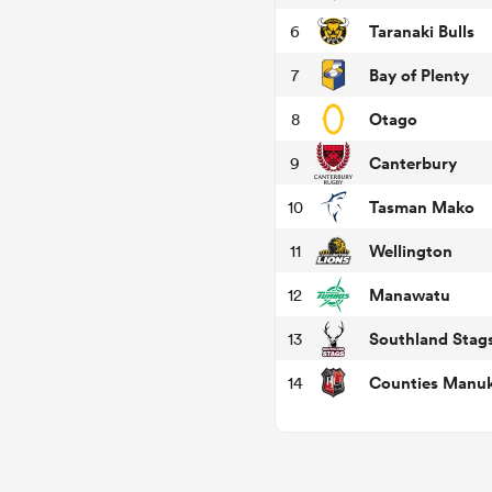
Taranaki Bulls
6
Bay of Plenty
7
Otago
8
Canterbury
9
Tasman Mako
10
Wellington
11
Manawatu
12
Southland Stag
13
Counties Manu
14