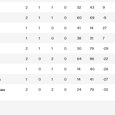
2
1
1
0
52
43
9
2
1
1
0
60
69
-9
1
1
0
0
41
14
27
1
1
0
0
38
31
7
2
1
1
0
50
79
-29
2
0
2
0
64
86
-22
1
0
1
0
14
40
-26
s
1
0
1
0
14
41
-27
kau
2
0
2
0
24
79
-55