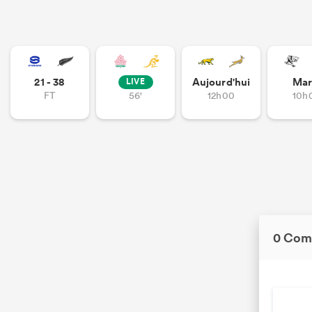
21 - 38
Aujourd'hui
Mar
LIVE
FT
56'
12h00
10h
0 Com