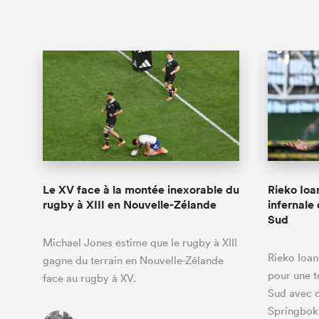
Le XV face à la montée inexorable du
Rieko Ioa
rugby à XIII en Nouvelle-Zélande
infernale
Sud
Michael Jones estime que le rugby à XIII
Rieko Ioan
gagne du terrain en Nouvelle-Zélande
pour une t
face au rugby à XV.
Sud avec q
Springbok