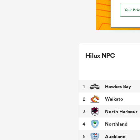
Your Pri
Hilux NPC
Hawkes Bay
1
Waikato
2
North Harbour
3
Northland
4
Auckland
5