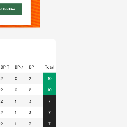
t Cookies
BP T
BP-7
BP
Total
2
0
2
10
2
0
2
10
2
1
3
7
2
1
3
7
2
1
3
7