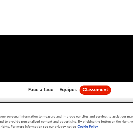
22:35
21 Août 26
Face à face
Equipes
Classement
Auckland vs North Harbour - Classement en direct
our personal information to measure and improve our sites and service, to assist our ma
d to provide personalised content and advertising. By clicking the button on the right, y
 rights. For more information see our privacy notice
Cookie Policy