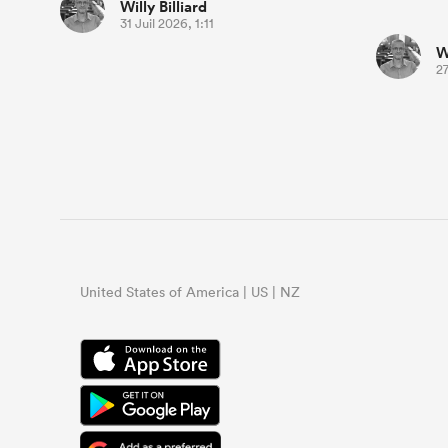
Willy Billiard
31 Juil 2026, 1:11
W
27
United States of America | US | NZ