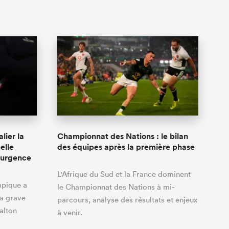
lier la
Championnat des Nations : le bilan
elle
des équipes après la première phase
l'urgence
L'Afrique du Sud et la France dominent
mpique a
le Championnat des Nations à mi-
la grave
parcours, analyse des résultats et enjeux
alton
à venir.