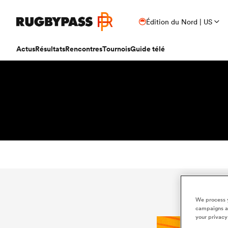
Édition du Nord | US
Actus
Résultats
Rencontres
Tournois
Guide télé
We process y
campaigns an
your privacy