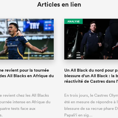
Articles en lien
ANALYSE
ne revient pour la tournée
Un All Black du nord pour pa
 des All Blacks en Afrique du
blessure d'un All Black : la b
réactivité de Castres dans 
e revient chez les All Blacks
En trois jours, le Castres Oly
ournée intense en Afrique du
été en mesure de répondre à 
uatre tests face aux
blessure de sa recrue phare D
s.
Papali'i en sig…