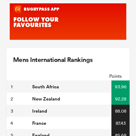
Mens International Rankings
Points
South Africa
1
93.96
New Zealand
2
92.28
Ireland
3
88.08
France
4
87.43
England
5
85.68