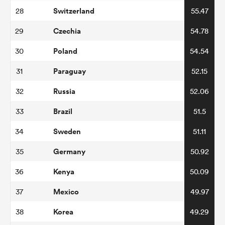
Switzerland
28
55.47
Czechia
29
54.78
Poland
30
54.54
Paraguay
31
52.15
Russia
32
52.06
Brazil
33
51.5
Sweden
34
51.11
Germany
35
50.92
Kenya
36
50.09
Mexico
37
49.97
Korea
38
49.29