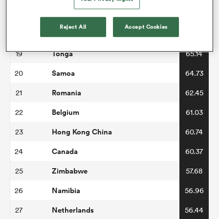
Spain
17
66.83
Reject All
Accept Cookies
Uruguay
18
65.75
Tonga
19
65.14
Samoa
20
64.73
Romania
21
62.45
Belgium
22
61.03
Hong Kong China
23
60.74
Canada
24
60.37
Zimbabwe
25
57.68
Namibia
26
56.96
Netherlands
27
56.44