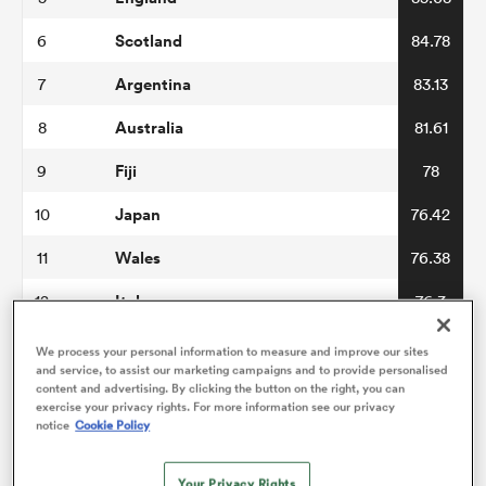
Scotland
6
84.78
Argentina
7
83.13
Australia
8
81.61
Fiji
9
78
Japan
10
76.42
Wales
11
76.38
Italy
12
76.3
Georgia
13
73.94
We process your personal information to measure and improve our sites
and service, to assist our marketing campaigns and to provide personalised
USA
14
70.22
content and advertising. By clicking the button on the right, you can
exercise your privacy rights. For more information see our privacy
notice
Cookie Policy
Portugal
15
69.39
Chile
16
66.94
Your Privacy Rights