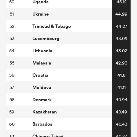
Uganda
50
45.12
Ukraine
51
44.99
Trinidad & Tobago
52
44.27
Luxembourg
53
43.09
Lithuania
54
43.02
Malaysia
55
42.93
Croatia
56
41.8
Moldova
57
41.11
Denmark
58
40.94
Kazakhstan
59
40.49
Barbados
60
40.43
Chinese Taipei
61
40.27