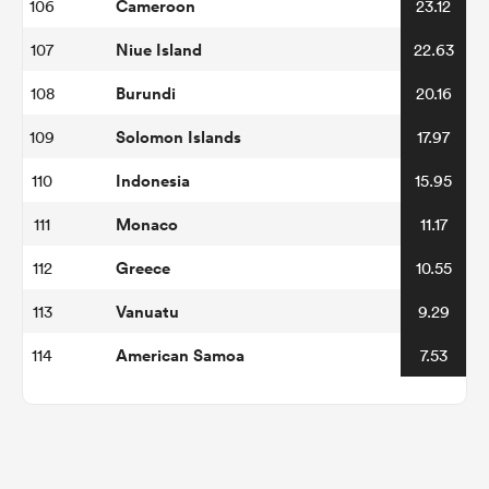
Cameroon
106
23.12
Niue Island
107
22.63
Burundi
108
20.16
Solomon Islands
109
17.97
Indonesia
110
15.95
Monaco
111
11.17
Greece
112
10.55
Vanuatu
113
9.29
American Samoa
114
7.53