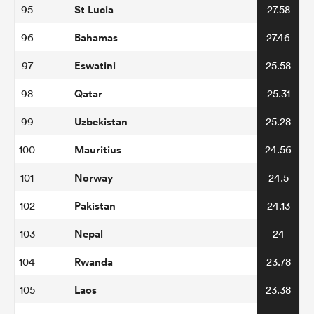
St Lucia
95
27.58
Bahamas
96
27.46
Eswatini
97
25.58
Qatar
98
25.31
Uzbekistan
99
25.28
Mauritius
100
24.56
Norway
101
24.5
Pakistan
102
24.13
Nepal
103
24
Rwanda
104
23.78
Laos
105
23.38