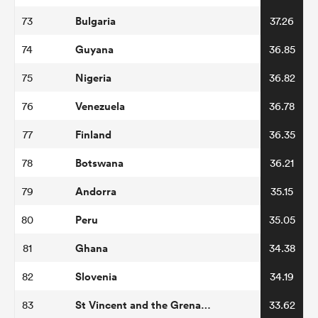
Bulgaria
73
37.26
Guyana
74
36.85
Nigeria
75
36.82
Venezuela
76
36.78
Finland
77
36.35
Botswana
78
36.21
Andorra
79
35.15
Peru
80
35.05
Ghana
81
34.38
Slovenia
82
34.19
St Vincent and the Grenadines
83
33.62