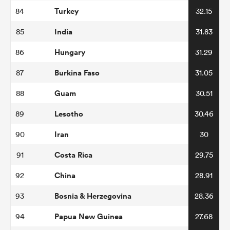
Turkey
84
32.15
India
85
31.83
Hungary
86
31.29
Burkina Faso
87
31.05
Guam
88
30.51
Lesotho
89
30.46
Iran
90
30
Costa Rica
91
29.75
China
92
28.91
Bosnia & Herzegovina
93
28.36
Papua New Guinea
94
27.68