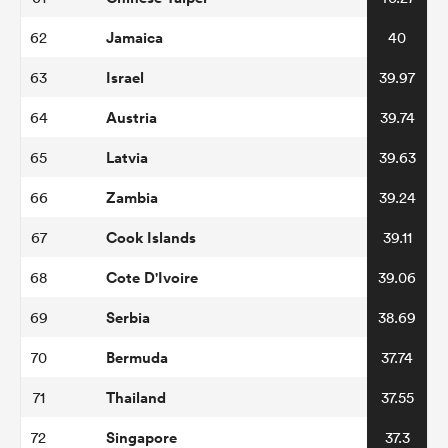
Jamaica
62
40
Israel
63
39.97
Austria
64
39.74
Latvia
65
39.63
Zambia
66
39.24
Cook Islands
67
39.11
Cote D'Ivoire
68
39.06
Serbia
69
38.69
Bermuda
70
37.74
Thailand
71
37.55
Singapore
72
37.3