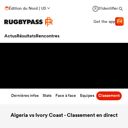
32
-
12
Édition du Nord | US
S'identifier
Temps écoulé
Get the app
Actus
Résultats
Rencontres
Dernières infos
Stats
Face à face
Equipes
Classement
Algeria vs Ivory Coast - Classement en direct