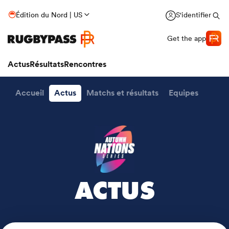
Édition du Nord | US
S'identifier
Get the app
Actus
Résultats
Rencontres
Accueil
Actus
Matchs et résultats
Equipes
ACTUS