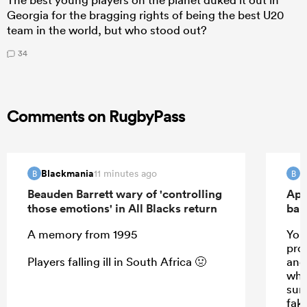
Georgia for the bragging rights of being the best U20
team in the world, but who stood out?
34
Comments on RugbyPass
Blackmania
B
11 minutes ago
B
B
Beauden Barrett wary of 'controlling
Apo
those emotions' in All Blacks return
ban
A memory from 1995
Your
prom
Players falling ill in South Africa 🤢
and 
whis
sun
fak