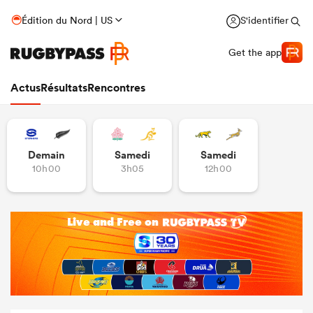
Édition du Nord | US
S'identifier
Get the app
Actus
Résultats
Rencontres
Demain
Samedi
Samedi
10h00
3h05
12h00