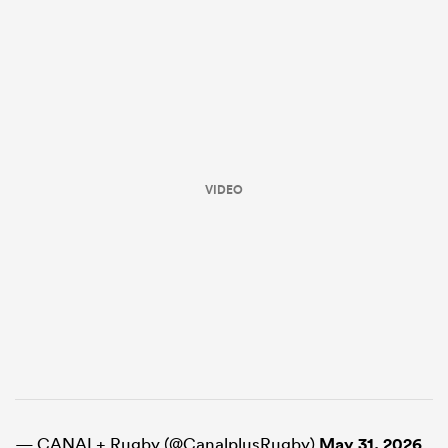
VIDEO
— CANAL+ Rugby (@CanalplusRugby)
May 31, 2026