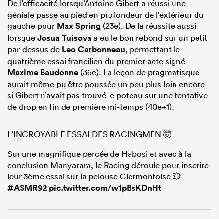
De l’efficacité lorsqu’Antoine Gibert a réussi une
géniale passe au pied en profondeur de l’extérieur du
gauche pour
Max Spring
(23e). De la réussite aussi
lorsque
Josua Tuisova
a eu le bon rebond sur un petit
par-dessus de
Leo Carbonneau
, permettant le
quatrième essai francilien du premier acte signé
Maxime Baudonne
(36e). La leçon de pragmatisque
aurait même pu être poussée un peu plus loin encore
si Gibert n’avait pas trouvé le poteau sur une tentative
de drop en fin de première mi-temps (40e+1).
L’INCROYABLE ESSAI DES RACINGMEN 🤯
Sur une magnifique percée de Habosi et avec à la
conclusion Manyarara, le Racing déroule pour inscrire
leur 3ème essai sur la pelouse Clermontoise 💥
#ASMR92
pic.twitter.com/w1pBsKDnHt