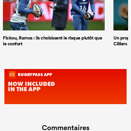
Fickou, Ramos : ils choisissent le risque plutôt que
Un progr
le confort
Cilliers 
Commentaires