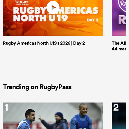
Rugby Americas North U19's 2026 | Day 2
The All 
44 men t
Trending on RugbyPass
1
2