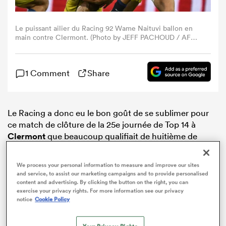
Le puissant ailier du Racing 92 Wame Naituvi ballon en
main contre Clermont. (Photo by JEFF PACHOUD / AFP
via Getty Images).
1 Comment
Share
Le Racing a donc eu le bon goût de se sublimer pour
ce match de clôture de la 25e journée de Top 14 à
Clermont
que beaucoup qualifiait de huitième de
finale (13-41). Emmenés par une charnière Carbonneau
– Gibert rayonnante, les Franciliens ont sorti une
We process your personal information to measure and improve our sites
première mi-temps comme ils en ont peu fait ces deux
and service, to assist our marketing campaigns and to provide personalised
dernières années (13-26) et ont maintenu la cadence
content and advertising. By clicking the button on the right, you can
exercise your privacy rights. For more information see our privacy
après la pause pour consolider un inattendu bonus
notice
Cookie Policy
offensif.