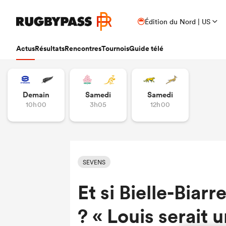
Édition du Nord | US
Actus
Résultats
Rencontres
Tournois
Guide télé
Demain
Samedi
Samedi
10h00
3h05
12h00
SEVENS
Et si Bielle-Biar
? « Louis serait 