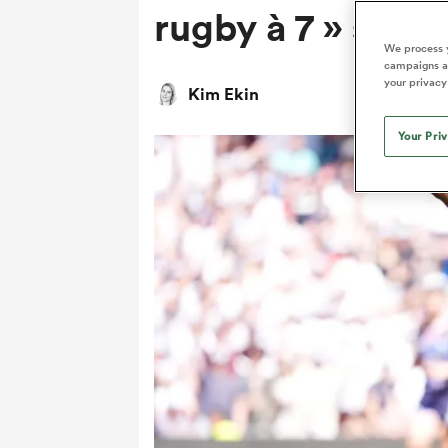
rugby à 7 » selon 
We process y
campaigns an
your privacy
Kim Ekin
Your Pri