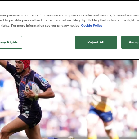
Grill
our personal information to measure and improve our sites and service, to assist our ma
d to provide personalised content and advertising. By clicking the button on the right, y
 rights. For more information see our privacy notice
Cookie Policy
Published: 7 Juin 2026 09:49 PDT
Updated: 7 June 2026 09:50 PDT
vacy Rights
Reject All
Accep