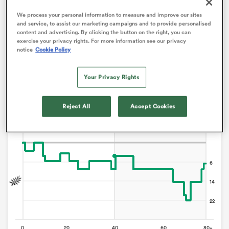
We process your personal information to measure and improve our sites
and service, to assist our marketing campaigns and to provide personalised
Graphique d'évolution des points
content and advertising. By clicking the button on the right, you can
exercise your privacy rights. For more information see our privacy
notice
Cookie Policy
Provence Rugby gagne +8
Your Privacy Rights
Reject All
Accept Cookies