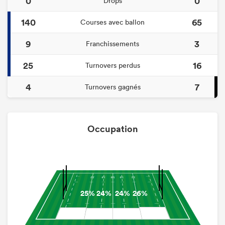
0
0
Drops
140
65
Courses avec ballon
9
3
Franchissements
25
16
Turnovers perdus
4
7
Turnovers gagnés
Occupation
25%
24%
24%
26%