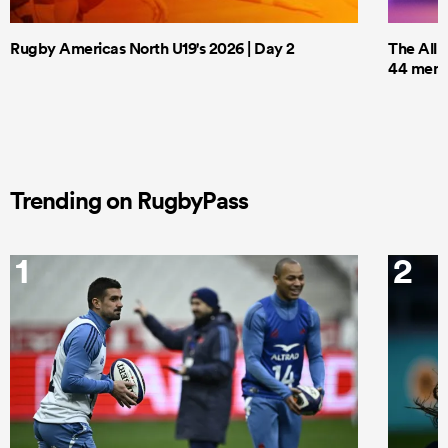
Rugby Americas North U19's 2026 | Day 2
The All 
44 men t
Trending on RugbyPass
1
2