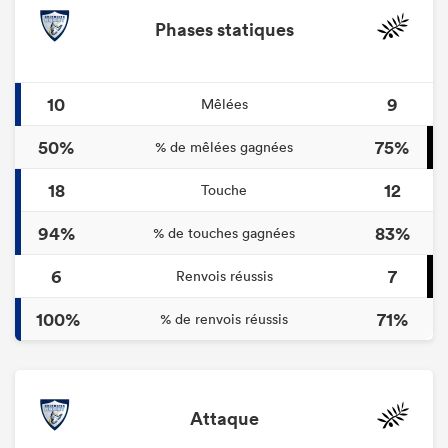
Phases statiques
10
9
Mêlées
50%
75%
% de mêlées gagnées
18
12
Touche
94%
83%
% de touches gagnées
6
7
Renvois réussis
100%
71%
% de renvois réussis
Attaque