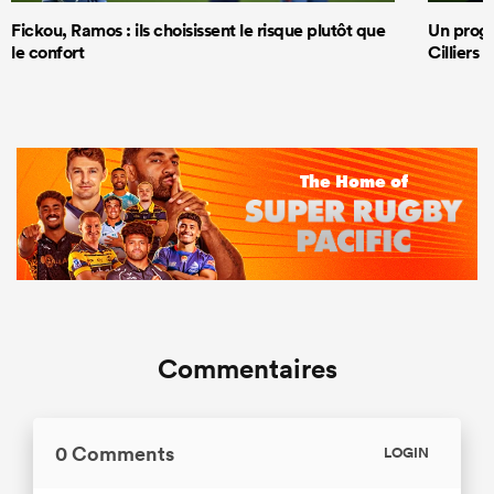
Fickou, Ramos : ils choisissent le risque plutôt que
Un progr
le confort
Cilliers 
Commentaires
0 Comments
LOGIN