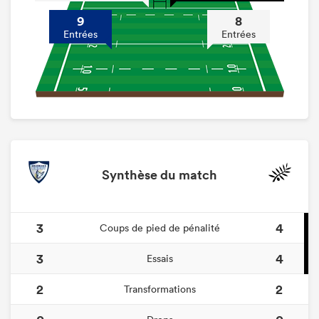
9
8
Entrées
Entrées
Synthèse du match
3
4
Coups de pied de pénalité
3
4
Essais
2
2
Transformations