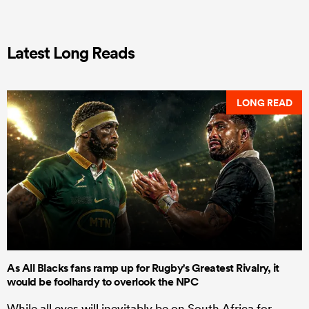
Latest Long Reads
LONG READ
As All Blacks fans ramp up for Rugby's Greatest Rivalry, it
would be foolhardy to overlook the NPC
While all eyes will inevitably be on South Africa for