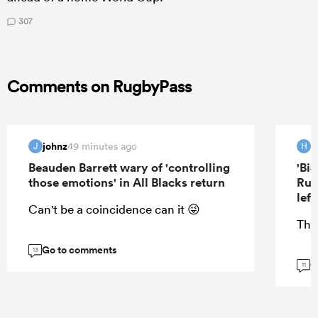
307
Comments on RugbyPass
johnz
H
49 minutes ago
J
H
Beauden Barrett wary of 'controlling
'Bi
those emotions' in All Blacks return
Rug
lef
Can't be a coincidence can it 😜
Tha
Go to comments
13
G
11