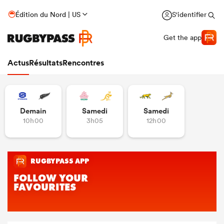
Édition du Nord | US
S'identifier
Get the app
Actus
Résultats
Rencontres
Demain
Samedi
Samedi
10h00
3h05
12h00