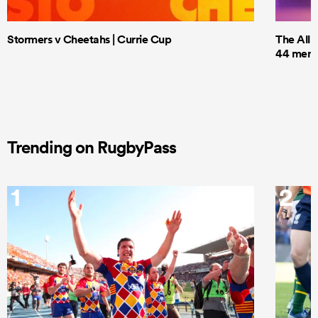
Stormers v Cheetahs | Currie Cup
The All 
44 men t
Trending on RugbyPass
1
2