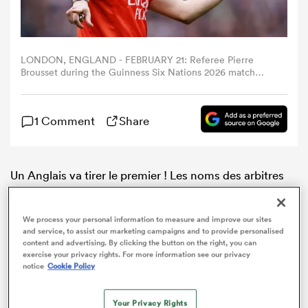
LONDON, ENGLAND - FEBRUARY 21: Referee Pierre
Brousset during the Guinness Six Nations 2026 match
between England and Ireland at Allianz Stadium on
February 21, 2026 in London, England. (Photo by Bob
Bradford - CameraSport via Getty Images)
1 Comment
Share
Un Anglais va tirer le premier ! Les noms des arbitres
désignés pour diriger cet été la première partie du tout
premier Championnat des Nations ont été
We process your personal information to measure and improve our sites
communiqués jeudi par World Rugby. Et c’est Luke
and service, to assist our marketing campaigns and to provide personalised
Pearce, affilié à la RFU, qui aura l’honneur d’arbitrer le
content and advertising. By clicking the button on the right, you can
match d’ouverture entre la Nouvelle-Zélande et le XV
exercise your privacy rights. For more information see our privacy
notice
Cookie Policy
de France, le 4 juillet au One
New Zealand
Stadium de
Christchurch.
Your Privacy Rights