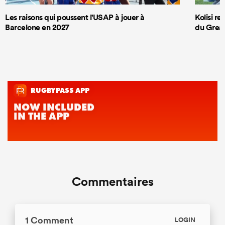
Les raisons qui poussent l'USAP à jouer à
Kolisi r
Barcelone en 2027
du Great
Commentaires
1 Comment
LOGIN