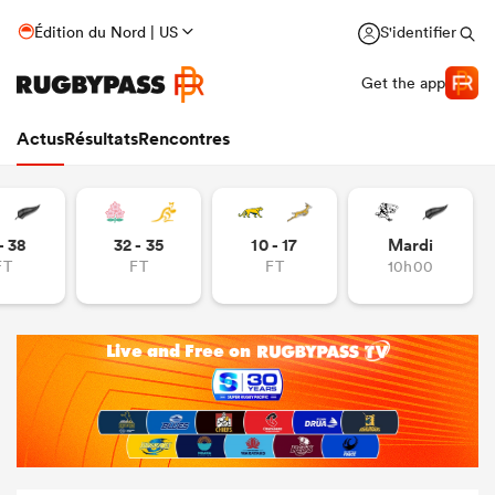
Édition du Nord | US
S'identifier
Get the app
Actus
Résultats
Rencontres
- 38
32 - 35
10 - 17
Mardi
FT
FT
FT
10h00