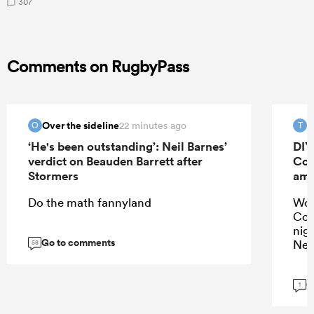
307
Comments on RugbyPass
Over the sideline
T
22 minutes ago
O
T
‘He's been outstanding’: Neil Barnes’
DIY
verdict on Beauden Barrett after
Cor
Stormers
amb
Do the math fannyland
Wou
Cor
nig
Go to comments
New
58
G
1